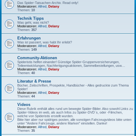
Das Spider-Tatsachen-Archiv. Read only!
Moderatoren:
Alfred
,
Delany
Themen:
10
Technik Tipps
Was geht, was nicht?
Moderatoren:
Alfred
,
Delany
Themen:
357
Erfahrungen
Was ist passiert, was habt Ihr erlebt?
Moderatoren:
Alfred
,
Delany
Themen:
149
Community-Aktionen
Spideristis helfen einander! Günstige Spider-Gruppenversicherungen,
Teileentwicklungen, Nachfertigungsaktionen, Sammelbestellungen, usw....
Moderatoren:
Alfred
,
Delany
Themen:
40
Literatur & Presse
Bücher, Zeitschriften, Prospekte, Handbücher - Alles gedruckte zum Thema
Spider!
Moderatoren:
Alfred
,
Delany
Themen:
44
Videos
Diese Rubrik enthält alles rund um bewegte Spider-Bilder. Also sowohl Links zu
Spider-Videos im web, als auch Infos zu Spider-DVD´s, oder -Filmchen,
welche von Spideristis erstellt wurden.
Bitte hier aber nur spidriges posten, alle sonstigen Fahrzeugvideos bitte unten
unter "Andere Fahrzeuge, andere Marken" einstellen. Danke!
Moderatoren:
Alfred
,
Delany
Themen:
35