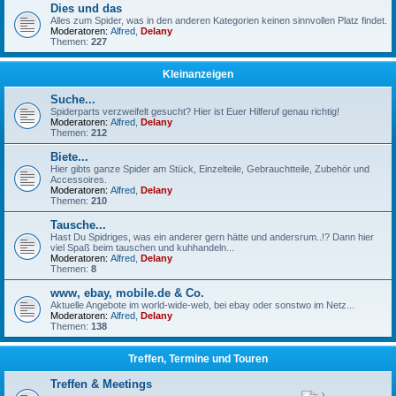
Dies und das
Alles zum Spider, was in den anderen Kategorien keinen sinnvollen Platz findet.
Moderatoren:
Alfred
,
Delany
Themen:
227
Kleinanzeigen
Suche...
Spiderparts verzweifelt gesucht? Hier ist Euer Hilferuf genau richtig!
Moderatoren:
Alfred
,
Delany
Themen:
212
Biete...
Hier gibts ganze Spider am Stück, Einzelteile, Gebrauchtteile, Zubehör und
Accessoires.
Moderatoren:
Alfred
,
Delany
Themen:
210
Tausche...
Hast Du Spidriges, was ein anderer gern hätte und andersrum..!? Dann hier
viel Spaß beim tauschen und kuhhandeln...
Moderatoren:
Alfred
,
Delany
Themen:
8
www, ebay, mobile.de & Co.
Aktuelle Angebote im world-wide-web, bei ebay oder sonstwo im Netz...
Moderatoren:
Alfred
,
Delany
Themen:
138
Treffen, Termine und Touren
Treffen & Meetings