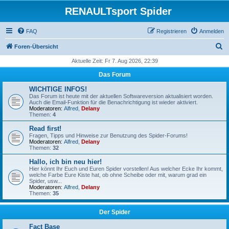
RENAULTsport Spider
FAQ
Registrieren
Anmelden
S
Foren-Übersicht
u
Aktuelle Zeit: Fr 7. Aug 2026, 22:39
c
Das Forum
h
WICHTIGE INFOS!
e
Das Forum ist heute mit der aktuellen Softwareversion aktualisiert worden.
Auch die Email-Funktion für die Benachrichtigung ist wieder aktiviert.
Moderatoren:
Alfred
,
Delany
Themen:
4
Read first!
Fragen, Tipps und Hinweise zur Benutzung des Spider-Forums!
Moderatoren:
Alfred
,
Delany
Themen:
32
Hallo, ich bin neu hier!
Hier könnt Ihr Euch und Euren Spider vorstellen! Aus welcher Ecke Ihr kommt,
welche Farbe Eure Kiste hat, ob ohne Scheibe oder mit, warum grad ein
Spider, usw...
Moderatoren:
Alfred
,
Delany
Themen:
35
Der Spider
Fact Base