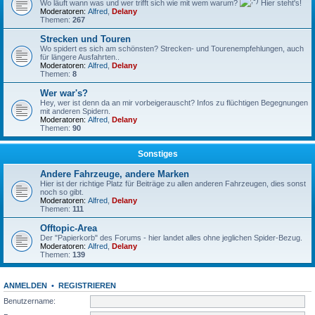
Wo läuft wann was und wer trifft sich wie mit wem warum?
Hier steht's!
Moderatoren:
Alfred
,
Delany
Themen:
267
Strecken und Touren
Wo spidert es sich am schönsten? Strecken- und Tourenempfehlungen, auch
für längere Ausfahrten..
Moderatoren:
Alfred
,
Delany
Themen:
8
Wer war's?
Hey, wer ist denn da an mir vorbeigerauscht? Infos zu flüchtigen Begegnungen
mit anderen Spidern.
Moderatoren:
Alfred
,
Delany
Themen:
90
Sonstiges
Andere Fahrzeuge, andere Marken
Hier ist der richtige Platz für Beiträge zu allen anderen Fahrzeugen, dies sonst
noch so gibt.
Moderatoren:
Alfred
,
Delany
Themen:
111
Offtopic-Area
Der "Papierkorb" des Forums - hier landet alles ohne jeglichen Spider-Bezug.
Moderatoren:
Alfred
,
Delany
Themen:
139
ANMELDEN
•
REGISTRIEREN
Benutzername: