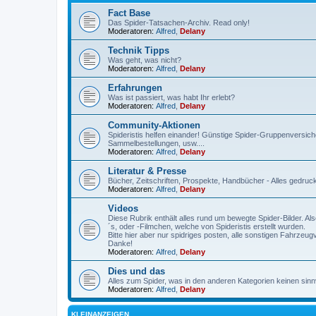
Fact Base
Das Spider-Tatsachen-Archiv. Read only!
Moderatoren:
Alfred
,
Delany
Technik Tipps
Was geht, was nicht?
Moderatoren:
Alfred
,
Delany
Erfahrungen
Was ist passiert, was habt Ihr erlebt?
Moderatoren:
Alfred
,
Delany
Community-Aktionen
Spideristis helfen einander! Günstige Spider-Gruppenversich
Sammelbestellungen, usw....
Moderatoren:
Alfred
,
Delany
Literatur & Presse
Bücher, Zeitschriften, Prospekte, Handbücher - Alles gedru
Moderatoren:
Alfred
,
Delany
Videos
Diese Rubrik enthält alles rund um bewegte Spider-Bilder. A
´s, oder -Filmchen, welche von Spideristis erstellt wurden.
Bitte hier aber nur spidriges posten, alle sonstigen Fahrzeu
Danke!
Moderatoren:
Alfred
,
Delany
Dies und das
Alles zum Spider, was in den anderen Kategorien keinen sinnvo
Moderatoren:
Alfred
,
Delany
KLEINANZEIGEN