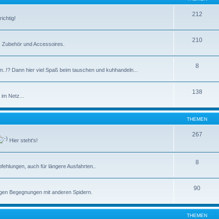
212
ichtig!
210
e, Zubehör und Accessoires.
8
m..!? Dann hier viel Spaß beim tauschen und kuhhandeln...
138
im Netz...
THEMEN
267
Hier steht's!
8
ehlungen, auch für längere Ausfahrten..
90
tigen Begegnungen mit anderen Spidern.
THEMEN