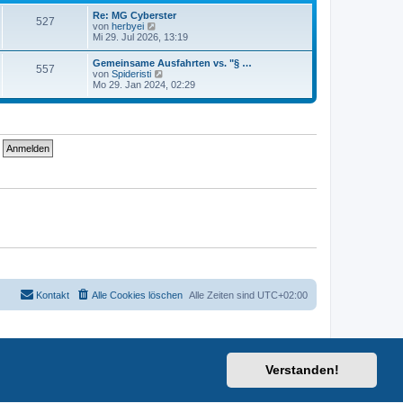
t
i
e
Re: MG Cyberster
t
527
r
N
von
herbyei
r
B
e
Mi 29. Jul 2026, 13:19
a
e
u
g
i
e
Gemeinsame Ausfahrten vs. "§ …
t
557
s
N
von
Spideristi
r
t
e
Mo 29. Jan 2024, 02:29
a
e
u
g
r
e
B
s
e
t
i
e
t
r
r
B
a
e
g
i
t
r
a
g
Kontakt
Alle Cookies löschen
Alle Zeiten sind
UTC+02:00
Verstanden!