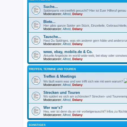
Suche...
Spiderparts verzweifelt gesucht? Hier ist Euer Hilferuf genau r
Moderatoren:
Alfred
,
Delany
Biete...
Hier gibts ganze Spider am Stück, Einzelteile, Gebrauchtteil
Moderatoren:
Alfred
,
Delany
Tausche...
Hast Du Spidriges, was ein anderer gern hätte und andersru
Moderatoren:
Alfred
,
Delany
www, ebay, mobile.de & Co.
Aktuelle Angebote im world-wide-web, bei ebay oder sonstwo 
Moderatoren:
Alfred
,
Delany
TREFFEN, TERMINE UND TOUREN
Treffen & Meetings
Wo läuft wann was und wer trifft sich wie mit wem warum?
Moderatoren:
Alfred
,
Delany
Strecken und Touren
Wo spidert es sich am schönsten? Strecken- und Tourenempf
Moderatoren:
Alfred
,
Delany
Wer war's?
Hey, wer ist denn da an mir vorbeigerauscht? Infos zu flüch
Moderatoren:
Alfred
,
Delany
SONSTIGES