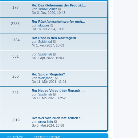
r
t
B
Re: Das Geheimnis der Produkt…
r
177
e
N
von
YellowSpider
a
i
e
Do 3. Dez 2020, 10:43
g
t
u
r
e
Re: Rückfahrscheinwerfer rech…
a
2783
s
N
von
skipper
g
t
e
Do 18. Jul 2024, 10:15
e
u
r
e
Re: Rost in den Radträgern
B
1134
s
N
von
Spideristi
e
t
e
Mi 1. Feb 2017, 16:03
i
e
u
t
r
e
r
N
von
Spideristi
B
551
s
a
e
Sa 9. Apr 2022, 15:03
e
t
g
u
i
e
e
t
r
s
r
B
t
a
Re: Spider Register?
e
266
e
g
N
von
Wolf(man)
i
r
e
Do 11. Mär 2021, 11:01
t
B
u
r
e
e
a
Re: Neues Video über Renault …
i
221
s
g
N
von
Spideristi
t
t
e
So 11. Mai 2025, 12:52
r
e
u
a
r
e
g
B
s
e
t
i
e
Re: Wer von euch hat seinen S…
t
1219
r
N
von
ernst-licht
r
B
e
So 5. Mai 2024, 18:58
a
e
u
g
i
e
t
s
BEITRÄGE
LETZTER BEITRAG