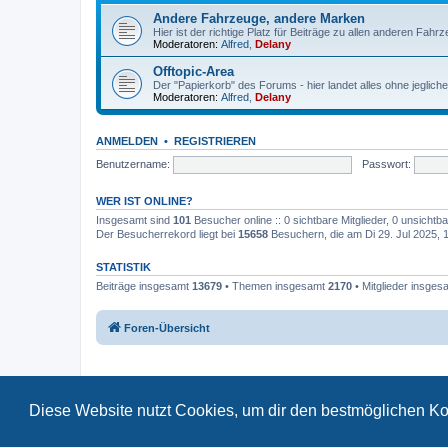
Andere Fahrzeuge, andere Marken
Hier ist der richtige Platz für Beiträge zu allen anderen Fahr
Moderatoren:
Alfred
,
Delany
Offtopic-Area
Der "Papierkorb" des Forums - hier landet alles ohne jeglich
Moderatoren:
Alfred
,
Delany
ANMELDEN
•
REGISTRIEREN
Benutzername:
Passwort:
WER IST ONLINE?
Insgesamt sind
101
Besucher online :: 0 sichtbare Mitglieder, 0 unsicht
Der Besucherrekord liegt bei
15658
Besuchern, die am Di 29. Jul 2025, 17
STATISTIK
Beiträge insgesamt
13679
• Themen insgesamt
2170
• Mitglieder insge
Foren-Übersicht
Diese Website nutzt Cookies, um dir den bestmöglichen Ko