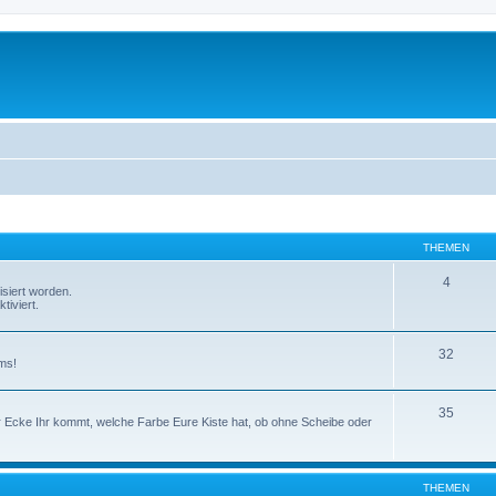
THEMEN
4
isiert worden.
tiviert.
32
ms!
35
er Ecke Ihr kommt, welche Farbe Eure Kiste hat, ob ohne Scheibe oder
THEMEN