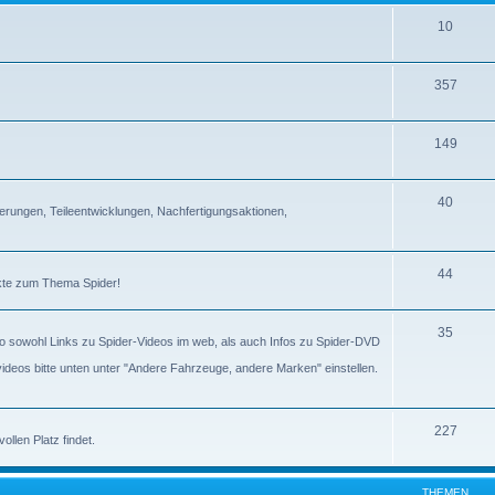
10
357
149
40
erungen, Teileentwicklungen, Nachfertigungsaktionen,
44
ckte zum Thema Spider!
35
lso sowohl Links zu Spider-Videos im web, als auch Infos zu Spider-DVD
gvideos bitte unten unter "Andere Fahrzeuge, andere Marken" einstellen.
227
llen Platz findet.
THEMEN