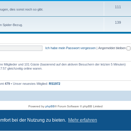
111
zeugen, dies sonst noch so gibt.
139
en Spider-Bezug.
Ich habe mein Passwort vergessen
|
Angemeldet bleiben
bare Mitglieder und 101 Gäste (basierend auf den aktiven Besuchern der letzten 5 Minuten)
:57 gleichzeitig online waren.
samt
479
• Unser neuestes Mitglied:
RS1972
Powered by
phpBB
® Forum Software © phpBB Limited
Deutsche Übersetzung durch
phpBB.de
Datenschutz
|
Nutzungsbedingungen
mfort bei der Nutzung zu bieten.
Mehr erfahren