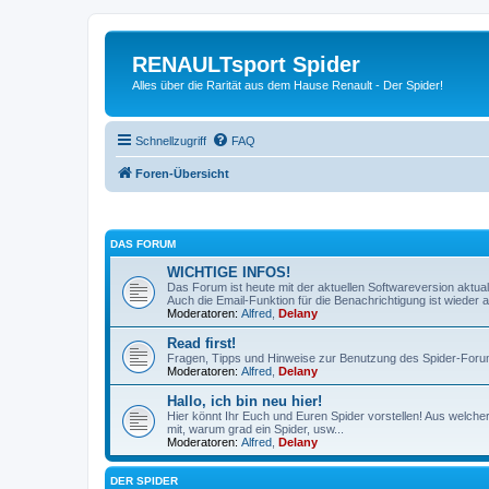
RENAULTsport Spider
Alles über die Rarität aus dem Hause Renault - Der Spider!
Schnellzugriff
FAQ
Foren-Übersicht
DAS FORUM
WICHTIGE INFOS!
Das Forum ist heute mit der aktuellen Softwareversion aktual
Auch die Email-Funktion für die Benachrichtigung ist wieder ak
Moderatoren:
Alfred
,
Delany
Read first!
Fragen, Tipps und Hinweise zur Benutzung des Spider-Foru
Moderatoren:
Alfred
,
Delany
Hallo, ich bin neu hier!
Hier könnt Ihr Euch und Euren Spider vorstellen! Aus welch
mit, warum grad ein Spider, usw...
Moderatoren:
Alfred
,
Delany
DER SPIDER