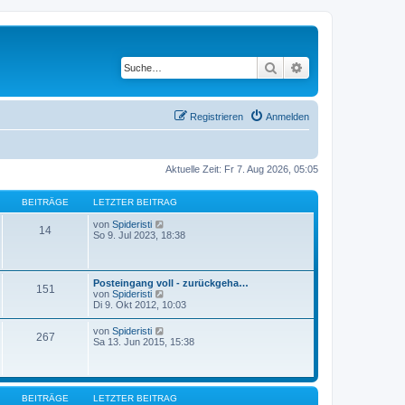
Suche
Erweiterte Suche
Registrieren
Anmelden
Aktuelle Zeit: Fr 7. Aug 2026, 05:05
BEITRÄGE
LETZTER BEITRAG
N
von
Spideristi
14
e
So 9. Jul 2023, 18:38
u
e
s
t
Posteingang voll - zurückgeha…
151
e
N
von
Spideristi
r
e
Di 9. Okt 2012, 10:03
B
u
e
e
N
von
Spideristi
i
267
s
e
Sa 13. Jun 2015, 15:38
t
t
u
r
e
e
a
r
s
g
B
t
e
e
BEITRÄGE
LETZTER BEITRAG
i