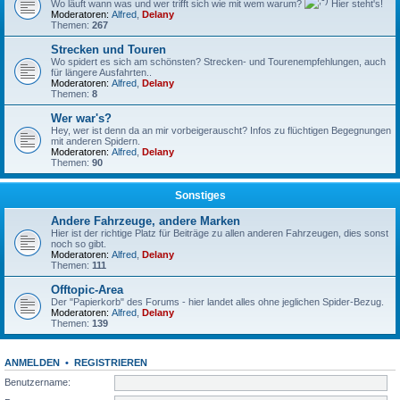
Wo läuft wann was und wer trifft sich wie mit wem warum?
Hier steht's!
Moderatoren:
Alfred
,
Delany
Themen:
267
Strecken und Touren
Wo spidert es sich am schönsten? Strecken- und Tourenempfehlungen, auch
für längere Ausfahrten..
Moderatoren:
Alfred
,
Delany
Themen:
8
Wer war's?
Hey, wer ist denn da an mir vorbeigerauscht? Infos zu flüchtigen Begegnungen
mit anderen Spidern.
Moderatoren:
Alfred
,
Delany
Themen:
90
Sonstiges
Andere Fahrzeuge, andere Marken
Hier ist der richtige Platz für Beiträge zu allen anderen Fahrzeugen, dies sonst
noch so gibt.
Moderatoren:
Alfred
,
Delany
Themen:
111
Offtopic-Area
Der "Papierkorb" des Forums - hier landet alles ohne jeglichen Spider-Bezug.
Moderatoren:
Alfred
,
Delany
Themen:
139
ANMELDEN
•
REGISTRIEREN
Benutzername: