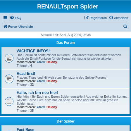
RENAULTsport Spider
FAQ
Registrieren
Anmelden
S
Foren-Übersicht
u
Aktuelle Zeit: So 9. Aug 2026, 06:38
c
Das Forum
h
WICHTIGE INFOS!
e
Das Forum ist heute mit der aktuellen Softwareversion aktualisiert worden.
Auch die Email-Funktion für die Benachrichtigung ist wieder aktiviert.
Moderatoren:
Alfred
,
Delany
Themen:
4
Read first!
Fragen, Tipps und Hinweise zur Benutzung des Spider-Forums!
Moderatoren:
Alfred
,
Delany
Themen:
32
Hallo, ich bin neu hier!
Hier könnt Ihr Euch und Euren Spider vorstellen! Aus welcher Ecke Ihr kommt,
welche Farbe Eure Kiste hat, ob ohne Scheibe oder mit, warum grad ein
Spider, usw...
Moderatoren:
Alfred
,
Delany
Themen:
35
Der Spider
Fact Base