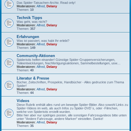
Das Spider-Tatsachen-Archiv. Read only!
Moderatoren:
Alfred
,
Delany
Themen:
10
Technik Tipps
Was geht, was nicht?
Moderatoren:
Alfred
,
Delany
Themen:
357
Erfahrungen
Was ist passiert, was habt Ihr erlebt?
Moderatoren:
Alfred
,
Delany
Themen:
149
Community-Aktionen
Spideristis helfen einander! Günstige Spider-Gruppenversicherungen,
Teileentwicklungen, Nachfertigungsaktionen, Sammelbestellungen, usw....
Moderatoren:
Alfred
,
Delany
Themen:
40
Literatur & Presse
Bücher, Zeitschriften, Prospekte, Handbücher - Alles gedruckte zum Thema
Spider!
Moderatoren:
Alfred
,
Delany
Themen:
44
Videos
Diese Rubrik enthält alles rund um bewegte Spider-Bilder. Also sowohl Links zu
Spider-Videos im web, als auch Infos zu Spider-DVD´s, oder -Filmchen,
welche von Spideristis erstellt wurden.
Bitte hier aber nur spidriges posten, alle sonstigen Fahrzeugvideos bitte unten
unter "Andere Fahrzeuge, andere Marken" einstellen. Danke!
Moderatoren:
Alfred
,
Delany
Themen:
35