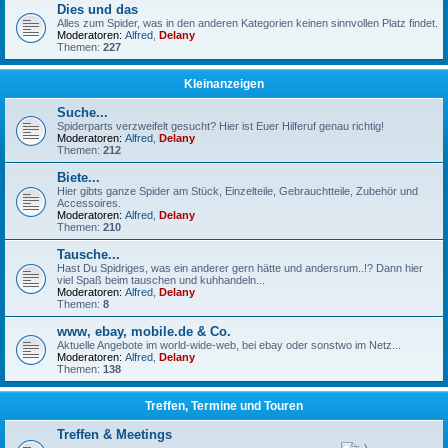
Dies und das
Alles zum Spider, was in den anderen Kategorien keinen sinnvollen Platz findet.
Moderatoren:
Alfred
,
Delany
Themen:
227
Kleinanzeigen
Suche...
Spiderparts verzweifelt gesucht? Hier ist Euer Hilferuf genau richtig!
Moderatoren:
Alfred
,
Delany
Themen:
212
Biete...
Hier gibts ganze Spider am Stück, Einzelteile, Gebrauchtteile, Zubehör und
Accessoires.
Moderatoren:
Alfred
,
Delany
Themen:
210
Tausche...
Hast Du Spidriges, was ein anderer gern hätte und andersrum..!? Dann hier
viel Spaß beim tauschen und kuhhandeln...
Moderatoren:
Alfred
,
Delany
Themen:
8
www, ebay, mobile.de & Co.
Aktuelle Angebote im world-wide-web, bei ebay oder sonstwo im Netz...
Moderatoren:
Alfred
,
Delany
Themen:
138
Treffen, Termine und Touren
Treffen & Meetings