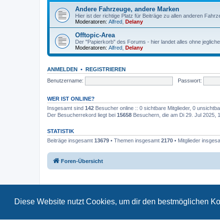
Andere Fahrzeuge, andere Marken
Hier ist der richtige Platz für Beiträge zu allen anderen Fahr
Moderatoren:
Alfred
,
Delany
Offtopic-Area
Der "Papierkorb" des Forums - hier landet alles ohne jeglich
Moderatoren:
Alfred
,
Delany
ANMELDEN
•
REGISTRIEREN
Benutzername:
Passwort:
WER IST ONLINE?
Insgesamt sind
142
Besucher online :: 0 sichtbare Mitglieder, 0 unsicht
Der Besucherrekord liegt bei
15658
Besuchern, die am Di 29. Jul 2025, 17
STATISTIK
Beiträge insgesamt
13679
• Themen insgesamt
2170
• Mitglieder insge
Foren-Übersicht
Diese Website nutzt Cookies, um dir den bestmöglichen Ko