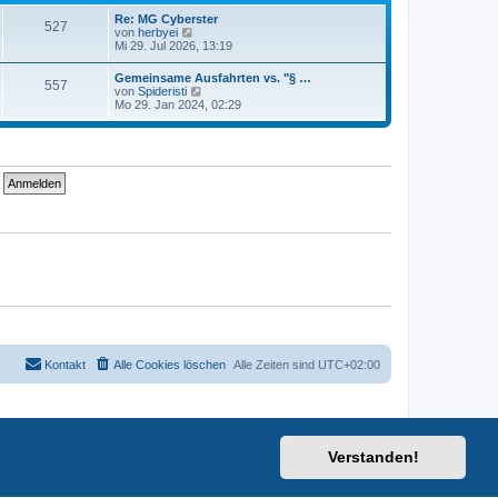
t
i
e
Re: MG Cyberster
t
527
r
N
von
herbyei
r
B
e
Mi 29. Jul 2026, 13:19
a
e
u
g
i
e
Gemeinsame Ausfahrten vs. "§ …
t
557
s
N
von
Spideristi
r
t
e
Mo 29. Jan 2024, 02:29
a
e
u
g
r
e
B
s
e
t
i
e
t
r
r
B
a
e
g
i
t
r
a
g
Kontakt
Alle Cookies löschen
Alle Zeiten sind
UTC+02:00
Verstanden!