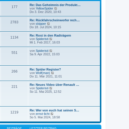
r
t
B
Re: Das Geheimnis der Produkt…
r
177
e
N
von
YellowSpider
a
i
e
Do 3. Dez 2020, 10:43
g
t
u
r
e
Re: Rückfahrscheinwerfer rech…
a
2783
s
N
von
skipper
g
t
e
Do 18. Jul 2024, 10:15
e
u
r
e
Re: Rost in den Radträgern
B
1134
s
N
von
Spideristi
e
t
e
Mi 1. Feb 2017, 16:03
i
e
u
t
r
e
r
N
von
Spideristi
B
551
s
a
e
Sa 9. Apr 2022, 15:03
e
t
g
u
i
e
e
t
r
s
r
B
t
a
Re: Spider Register?
e
266
e
g
N
von
Wolf(man)
i
r
e
Do 11. Mär 2021, 11:01
t
B
u
r
e
e
a
Re: Neues Video über Renault …
i
221
s
g
N
von
Spideristi
t
t
e
So 11. Mai 2025, 12:52
r
e
u
a
r
e
g
B
s
e
t
i
e
Re: Wer von euch hat seinen S…
t
1219
r
N
von
ernst-licht
r
B
e
So 5. Mai 2024, 18:58
a
e
u
g
i
e
t
s
BEITRÄGE
LETZTER BEITRAG