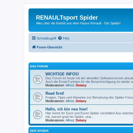
RENAULTsport Spider
Alles über die Rarität aus dem Hause Renault - Der Spider!
Schnellzugriff
FAQ
Foren-Übersicht
DAS FORUM
WICHTIGE INFOS!
Das Forum ist heute mit der aktuellen Softwareversion aktual
Auch die Email-Funktion für die Benachrichtigung ist wieder ak
Moderatoren:
Alfred
,
Delany
Read first!
Fragen, Tipps und Hinweise zur Benutzung des Spider-Foru
Moderatoren:
Alfred
,
Delany
Hallo, ich bin neu hier!
Hier könnt Ihr Euch und Euren Spider vorstellen! Aus welch
mit, warum grad ein Spider, usw...
Moderatoren:
Alfred
,
Delany
DER SPIDER