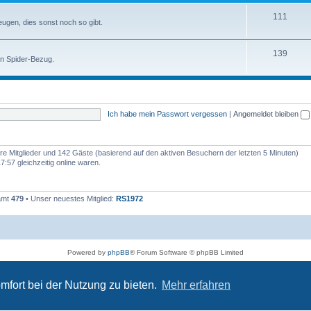
111
zeugen, dies sonst noch so gibt.
139
en Spider-Bezug.
Ich habe mein Passwort vergessen
|
Angemeldet bleiben
bare Mitglieder und 142 Gäste (basierend auf den aktiven Besuchern der letzten 5 Minuten)
:57 gleichzeitig online waren.
samt
479
• Unser neuestes Mitglied:
RS1972
Powered by
phpBB
® Forum Software © phpBB Limited
Deutsche Übersetzung durch
phpBB.de
Datenschutz
|
Nutzungsbedingungen
mfort bei der Nutzung zu bieten.
Mehr erfahren