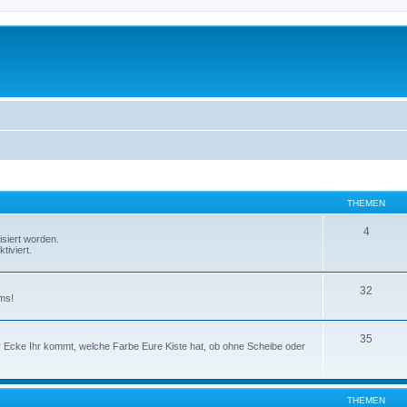
THEMEN
4
isiert worden.
tiviert.
32
ms!
35
er Ecke Ihr kommt, welche Farbe Eure Kiste hat, ob ohne Scheibe oder
THEMEN