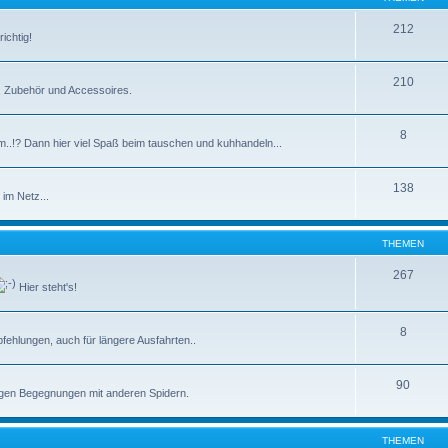
212
ichtig!
210
e, Zubehör und Accessoires.
8
m..!? Dann hier viel Spaß beim tauschen und kuhhandeln...
138
im Netz...
THEMEN
267
Hier steht's!
8
ehlungen, auch für längere Ausfahrten..
90
tigen Begegnungen mit anderen Spidern.
THEMEN