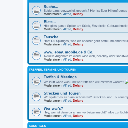
Suche...
Spiderparts verzweifelt gesucht? Hier ist Euer Hilferuf genau r
Moderatoren:
Alfred
,
Delany
Biete...
Hier gibts ganze Spider am Stück, Einzelteile, Gebrauchtteil
Moderatoren:
Alfred
,
Delany
Tausche...
Hast Du Spidriges, was ein anderer gern hätte und andersru
Moderatoren:
Alfred
,
Delany
www, ebay, mobile.de & Co.
Aktuelle Angebote im world-wide-web, bei ebay oder sonstwo 
Moderatoren:
Alfred
,
Delany
TREFFEN, TERMINE UND TOUREN
Treffen & Meetings
Wo läuft wann was und wer trifft sich wie mit wem warum?
Moderatoren:
Alfred
,
Delany
Strecken und Touren
Wo spidert es sich am schönsten? Strecken- und Tourenempf
Moderatoren:
Alfred
,
Delany
Wer war's?
Hey, wer ist denn da an mir vorbeigerauscht? Infos zu flüch
Moderatoren:
Alfred
,
Delany
SONSTIGES