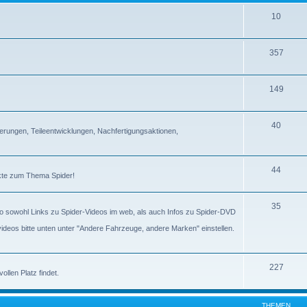
10
357
149
40
erungen, Teileentwicklungen, Nachfertigungsaktionen,
44
ckte zum Thema Spider!
35
lso sowohl Links zu Spider-Videos im web, als auch Infos zu Spider-DVD
gvideos bitte unten unter "Andere Fahrzeuge, andere Marken" einstellen.
227
llen Platz findet.
THEMEN