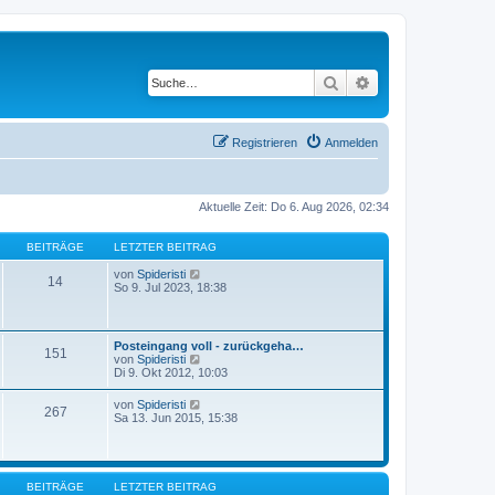
Suche
Erweiterte Suche
Registrieren
Anmelden
Aktuelle Zeit: Do 6. Aug 2026, 02:34
BEITRÄGE
LETZTER BEITRAG
N
von
Spideristi
14
e
So 9. Jul 2023, 18:38
u
e
s
t
Posteingang voll - zurückgeha…
151
e
N
von
Spideristi
r
e
Di 9. Okt 2012, 10:03
B
u
e
e
N
von
Spideristi
i
267
s
e
Sa 13. Jun 2015, 15:38
t
t
u
r
e
e
a
r
s
g
B
t
e
e
BEITRÄGE
LETZTER BEITRAG
i