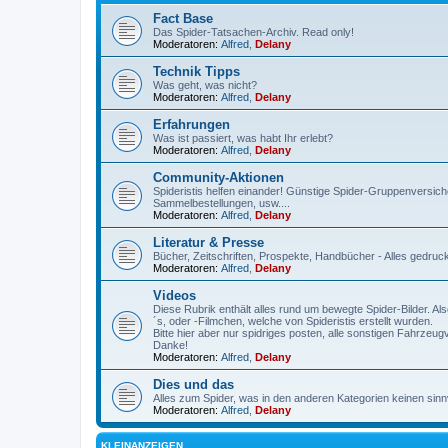
Fact Base
Das Spider-Tatsachen-Archiv. Read only!
Moderatoren:
Alfred
,
Delany
Technik Tipps
Was geht, was nicht?
Moderatoren:
Alfred
,
Delany
Erfahrungen
Was ist passiert, was habt Ihr erlebt?
Moderatoren:
Alfred
,
Delany
Community-Aktionen
Spideristis helfen einander! Günstige Spider-Gruppenversich
Sammelbestellungen, usw....
Moderatoren:
Alfred
,
Delany
Literatur & Presse
Bücher, Zeitschriften, Prospekte, Handbücher - Alles gedru
Moderatoren:
Alfred
,
Delany
Videos
Diese Rubrik enthält alles rund um bewegte Spider-Bilder. A
´s, oder -Filmchen, welche von Spideristis erstellt wurden.
Bitte hier aber nur spidriges posten, alle sonstigen Fahrzeu
Danke!
Moderatoren:
Alfred
,
Delany
Dies und das
Alles zum Spider, was in den anderen Kategorien keinen sinnvo
Moderatoren:
Alfred
,
Delany
KLEINANZEIGEN