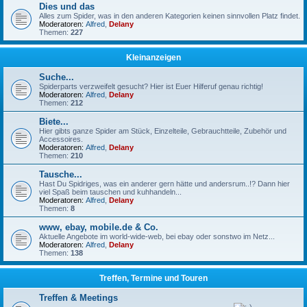
Dies und das
Alles zum Spider, was in den anderen Kategorien keinen sinnvollen Platz findet.
Moderatoren:
Alfred
,
Delany
Themen:
227
Kleinanzeigen
Suche...
Spiderparts verzweifelt gesucht? Hier ist Euer Hilferuf genau richtig!
Moderatoren:
Alfred
,
Delany
Themen:
212
Biete...
Hier gibts ganze Spider am Stück, Einzelteile, Gebrauchtteile, Zubehör und
Accessoires.
Moderatoren:
Alfred
,
Delany
Themen:
210
Tausche...
Hast Du Spidriges, was ein anderer gern hätte und andersrum..!? Dann hier
viel Spaß beim tauschen und kuhhandeln...
Moderatoren:
Alfred
,
Delany
Themen:
8
www, ebay, mobile.de & Co.
Aktuelle Angebote im world-wide-web, bei ebay oder sonstwo im Netz...
Moderatoren:
Alfred
,
Delany
Themen:
138
Treffen, Termine und Touren
Treffen & Meetings