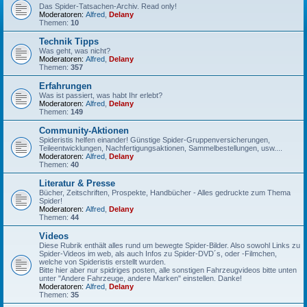
Das Spider-Tatsachen-Archiv. Read only!
Moderatoren:
Alfred
,
Delany
Themen:
10
Technik Tipps
Was geht, was nicht?
Moderatoren:
Alfred
,
Delany
Themen:
357
Erfahrungen
Was ist passiert, was habt Ihr erlebt?
Moderatoren:
Alfred
,
Delany
Themen:
149
Community-Aktionen
Spideristis helfen einander! Günstige Spider-Gruppenversicherungen,
Teileentwicklungen, Nachfertigungsaktionen, Sammelbestellungen, usw....
Moderatoren:
Alfred
,
Delany
Themen:
40
Literatur & Presse
Bücher, Zeitschriften, Prospekte, Handbücher - Alles gedruckte zum Thema
Spider!
Moderatoren:
Alfred
,
Delany
Themen:
44
Videos
Diese Rubrik enthält alles rund um bewegte Spider-Bilder. Also sowohl Links zu
Spider-Videos im web, als auch Infos zu Spider-DVD´s, oder -Filmchen,
welche von Spideristis erstellt wurden.
Bitte hier aber nur spidriges posten, alle sonstigen Fahrzeugvideos bitte unten
unter "Andere Fahrzeuge, andere Marken" einstellen. Danke!
Moderatoren:
Alfred
,
Delany
Themen:
35