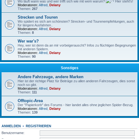
Wo läuft wann was und wer trifft sich wie mit wem warum?
Hier steht's!
Moderatoren:
Alfred
,
Delany
Themen:
267
Strecken und Touren
Wo spidert es sich am schönsten? Strecken- und Tourenempfehlungen, auch
für längere Ausfahrten..
Moderatoren:
Alfred
,
Delany
Themen:
8
Wer war's?
Hey, wer ist denn da an mir vorbeigerauscht? Infos zu flüchtigen Begegnungen
mit anderen Spidern.
Moderatoren:
Alfred
,
Delany
Themen:
90
Sonstiges
Andere Fahrzeuge, andere Marken
Hier ist der richtige Platz für Beiträge zu allen anderen Fahrzeugen, dies sonst
noch so gibt.
Moderatoren:
Alfred
,
Delany
Themen:
111
Offtopic-Area
Der "Papierkorb" des Forums - hier landet alles ohne jeglichen Spider-Bezug.
Moderatoren:
Alfred
,
Delany
Themen:
139
ANMELDEN
•
REGISTRIEREN
Benutzername: