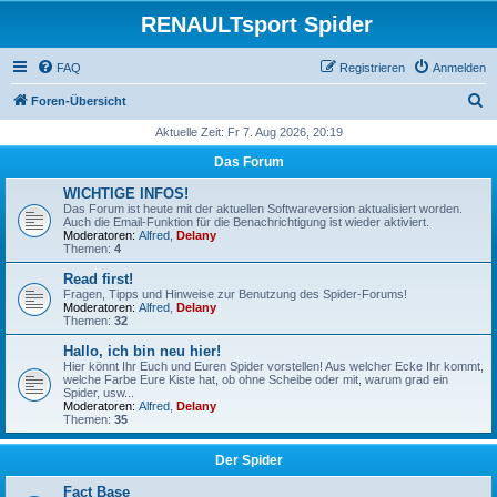
RENAULTsport Spider
FAQ
Registrieren
Anmelden
S
Foren-Übersicht
u
Aktuelle Zeit: Fr 7. Aug 2026, 20:19
c
Das Forum
h
WICHTIGE INFOS!
e
Das Forum ist heute mit der aktuellen Softwareversion aktualisiert worden.
Auch die Email-Funktion für die Benachrichtigung ist wieder aktiviert.
Moderatoren:
Alfred
,
Delany
Themen:
4
Read first!
Fragen, Tipps und Hinweise zur Benutzung des Spider-Forums!
Moderatoren:
Alfred
,
Delany
Themen:
32
Hallo, ich bin neu hier!
Hier könnt Ihr Euch und Euren Spider vorstellen! Aus welcher Ecke Ihr kommt,
welche Farbe Eure Kiste hat, ob ohne Scheibe oder mit, warum grad ein
Spider, usw...
Moderatoren:
Alfred
,
Delany
Themen:
35
Der Spider
Fact Base