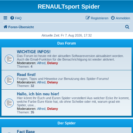
RENAULTsport Spider
FAQ
Registrieren
Anmelden
S
Foren-Übersicht
u
Aktuelle Zeit: Fr 7. Aug 2026, 17:32
c
Das Forum
h
WICHTIGE INFOS!
e
Das Forum ist heute mit der aktuellen Softwareversion aktualisiert worden.
Auch die Email-Funktion für die Benachrichtigung ist wieder aktiviert.
Moderatoren:
Alfred
,
Delany
Themen:
4
Read first!
Fragen, Tipps und Hinweise zur Benutzung des Spider-Forums!
Moderatoren:
Alfred
,
Delany
Themen:
32
Hallo, ich bin neu hier!
Hier könnt Ihr Euch und Euren Spider vorstellen! Aus welcher Ecke Ihr kommt,
welche Farbe Eure Kiste hat, ob ohne Scheibe oder mit, warum grad ein
Spider, usw...
Moderatoren:
Alfred
,
Delany
Themen:
35
Der Spider
Fact Base