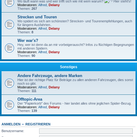
Wo läuft wann was und wer trifft sich wie mit wem warum?
Hier steht's!
Moderatoren:
Alfred
,
Delany
Themen:
267
Strecken und Touren
Wo spidert es sich am schönsten? Strecken- und Tourenempfehlungen, auch
für längere Ausfahrten..
Moderatoren:
Alfred
,
Delany
Themen:
8
Wer war's?
Hey, wer ist denn da an mir vorbeigerauscht? Infos zu flüchtigen Begegnungen
mit anderen Spidern.
Moderatoren:
Alfred
,
Delany
Themen:
90
Sonstiges
Andere Fahrzeuge, andere Marken
Hier ist der richtige Platz für Beiträge zu allen anderen Fahrzeugen, dies sonst
noch so gibt.
Moderatoren:
Alfred
,
Delany
Themen:
111
Offtopic-Area
Der "Papierkorb" des Forums - hier landet alles ohne jeglichen Spider-Bezug.
Moderatoren:
Alfred
,
Delany
Themen:
139
ANMELDEN
•
REGISTRIEREN
Benutzername: