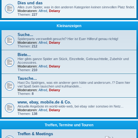
Dies und das
Alles zum Spider, was in den anderen Kategorien keinen sinnvollen Platz findet.
Moderatoren:
Alfred
,
Delany
Themen:
227
Kleinanzeigen
Suche...
Spiderparts verzweifelt gesucht? Hier ist Euer Hilferuf genau richtig!
Moderatoren:
Alfred
,
Delany
Themen:
212
Biete...
Hier gibts ganze Spider am Stück, Einzelteile, Gebrauchtteile, Zubehör und
Accessoires.
Moderatoren:
Alfred
,
Delany
Themen:
210
Tausche...
Hast Du Spidriges, was ein anderer gern hätte und andersrum..!? Dann hier
viel Spaß beim tauschen und kuhhandeln...
Moderatoren:
Alfred
,
Delany
Themen:
8
www, ebay, mobile.de & Co.
Aktuelle Angebote im world-wide-web, bei ebay oder sonstwo im Netz...
Moderatoren:
Alfred
,
Delany
Themen:
138
Treffen, Termine und Touren
Treffen & Meetings