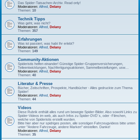
Das Spider-Tatsachen-Archiv. Read only!
Moderatoren:
Alfred
,
Delany
Themen:
10
Technik Tipps
Was geht, was nicht?
Moderatoren:
Alfred
,
Delany
Themen:
357
Erfahrungen
Was ist passiert, was habt Ihr erlebt?
Moderatoren:
Alfred
,
Delany
Themen:
149
Community-Aktionen
Spideristis helfen einander! Günstige Spider-Gruppenversicherungen,
Teileentwicklungen, Nachfertigungsaktionen, Sammelbestellungen, usw....
Moderatoren:
Alfred
,
Delany
Themen:
40
Literatur & Presse
Bücher, Zeitschriften, Prospekte, Handbücher - Alles gedruckte zum Thema
Spider!
Moderatoren:
Alfred
,
Delany
Themen:
44
Videos
Diese Rubrik enthält alles rund um bewegte Spider-Bilder. Also sowohl Links zu
Spider-Videos im web, als auch Infos zu Spider-DVD´s, oder -Filmchen,
welche von Spideristis erstellt wurden.
Bitte hier aber nur spidriges posten, alle sonstigen Fahrzeugvideos bitte unten
unter "Andere Fahrzeuge, andere Marken" einstellen. Danke!
Moderatoren:
Alfred
,
Delany
Themen:
35