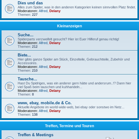
Dies und das
Alles zum Spider, was in den anderen Kategorien keinen sinnvollen Platz findet.
Moderatoren:
Alfred
,
Delany
Themen:
227
Kleinanzeigen
Suche...
Spiderparts verzweifelt gesucht? Hier ist Euer Hilferuf genau richtig!
Moderatoren:
Alfred
,
Delany
Themen:
212
Biete...
Hier gibts ganze Spider am Stück, Einzelteile, Gebrauchtteile, Zubehör und
Accessoires.
Moderatoren:
Alfred
,
Delany
Themen:
210
Tausche...
Hast Du Spidriges, was ein anderer gern hätte und andersrum..!? Dann hier
viel Spaß beim tauschen und kuhhandeln...
Moderatoren:
Alfred
,
Delany
Themen:
8
www, ebay, mobile.de & Co.
Aktuelle Angebote im world-wide-web, bei ebay oder sonstwo im Netz...
Moderatoren:
Alfred
,
Delany
Themen:
138
Treffen, Termine und Touren
Treffen & Meetings