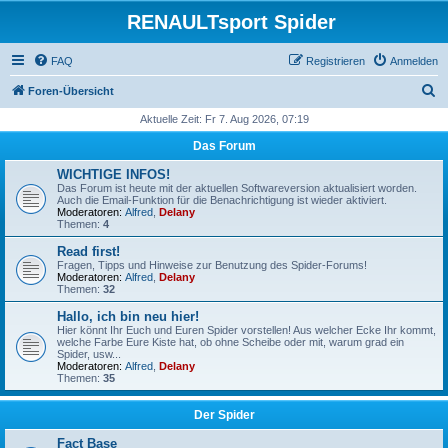
RENAULTsport Spider
FAQ
Registrieren
Anmelden
S
Foren-Übersicht
u
Aktuelle Zeit: Fr 7. Aug 2026, 07:19
c
Das Forum
h
WICHTIGE INFOS!
e
Das Forum ist heute mit der aktuellen Softwareversion aktualisiert worden.
Auch die Email-Funktion für die Benachrichtigung ist wieder aktiviert.
Moderatoren:
Alfred
,
Delany
Themen:
4
Read first!
Fragen, Tipps und Hinweise zur Benutzung des Spider-Forums!
Moderatoren:
Alfred
,
Delany
Themen:
32
Hallo, ich bin neu hier!
Hier könnt Ihr Euch und Euren Spider vorstellen! Aus welcher Ecke Ihr kommt,
welche Farbe Eure Kiste hat, ob ohne Scheibe oder mit, warum grad ein
Spider, usw...
Moderatoren:
Alfred
,
Delany
Themen:
35
Der Spider
Fact Base