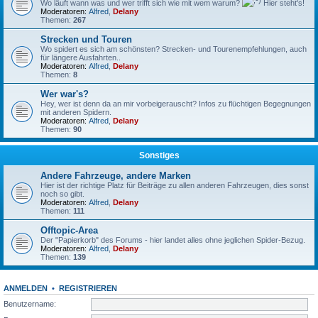
Wo läuft wann was und wer trifft sich wie mit wem warum?
Hier steht's!
Moderatoren:
Alfred
,
Delany
Themen:
267
Strecken und Touren
Wo spidert es sich am schönsten? Strecken- und Tourenempfehlungen, auch
für längere Ausfahrten..
Moderatoren:
Alfred
,
Delany
Themen:
8
Wer war's?
Hey, wer ist denn da an mir vorbeigerauscht? Infos zu flüchtigen Begegnungen
mit anderen Spidern.
Moderatoren:
Alfred
,
Delany
Themen:
90
Sonstiges
Andere Fahrzeuge, andere Marken
Hier ist der richtige Platz für Beiträge zu allen anderen Fahrzeugen, dies sonst
noch so gibt.
Moderatoren:
Alfred
,
Delany
Themen:
111
Offtopic-Area
Der "Papierkorb" des Forums - hier landet alles ohne jeglichen Spider-Bezug.
Moderatoren:
Alfred
,
Delany
Themen:
139
ANMELDEN
•
REGISTRIEREN
Benutzername: