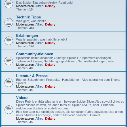
Das Spider-Tatsachen-Archiv. Read only!
Moderatoren:
Alfred
,
Delany
Themen:
10
Technik Tipps
Was geht, was nicht?
Moderatoren:
Alfred
,
Delany
Themen:
357
Erfahrungen
Was ist passiert, was habt Ihr erlebt?
Moderatoren:
Alfred
,
Delany
Themen:
149
Community-Aktionen
Spideristis helfen einander! Günstige Spider-Gruppenversicherungen,
Teileentwicklungen, Nachfertigungsaktionen, Sammelbestellungen, usw....
Moderatoren:
Alfred
,
Delany
Themen:
40
Literatur & Presse
Bücher, Zeitschriften, Prospekte, Handbücher - Alles gedruckte zum Thema
Spider!
Moderatoren:
Alfred
,
Delany
Themen:
44
Videos
Diese Rubrik enthält alles rund um bewegte Spider-Bilder. Also sowohl Links zu
Spider-Videos im web, als auch Infos zu Spider-DVD´s, oder -Filmchen,
welche von Spideristis erstellt wurden.
Bitte hier aber nur spidriges posten, alle sonstigen Fahrzeugvideos bitte unten
unter "Andere Fahrzeuge, andere Marken" einstellen. Danke!
Moderatoren:
Alfred
,
Delany
Themen:
35