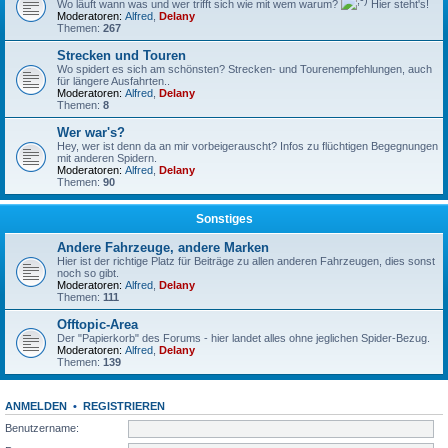
Wo läuft wann was und wer trifft sich wie mit wem warum?
Hier steht's!
Moderatoren:
Alfred
,
Delany
Themen:
267
Strecken und Touren
Wo spidert es sich am schönsten? Strecken- und Tourenempfehlungen, auch
für längere Ausfahrten..
Moderatoren:
Alfred
,
Delany
Themen:
8
Wer war's?
Hey, wer ist denn da an mir vorbeigerauscht? Infos zu flüchtigen Begegnungen
mit anderen Spidern.
Moderatoren:
Alfred
,
Delany
Themen:
90
Sonstiges
Andere Fahrzeuge, andere Marken
Hier ist der richtige Platz für Beiträge zu allen anderen Fahrzeugen, dies sonst
noch so gibt.
Moderatoren:
Alfred
,
Delany
Themen:
111
Offtopic-Area
Der "Papierkorb" des Forums - hier landet alles ohne jeglichen Spider-Bezug.
Moderatoren:
Alfred
,
Delany
Themen:
139
ANMELDEN
•
REGISTRIEREN
Benutzername: