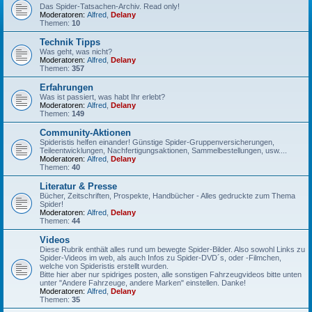
Das Spider-Tatsachen-Archiv. Read only!
Moderatoren:
Alfred
,
Delany
Themen:
10
Technik Tipps
Was geht, was nicht?
Moderatoren:
Alfred
,
Delany
Themen:
357
Erfahrungen
Was ist passiert, was habt Ihr erlebt?
Moderatoren:
Alfred
,
Delany
Themen:
149
Community-Aktionen
Spideristis helfen einander! Günstige Spider-Gruppenversicherungen,
Teileentwicklungen, Nachfertigungsaktionen, Sammelbestellungen, usw....
Moderatoren:
Alfred
,
Delany
Themen:
40
Literatur & Presse
Bücher, Zeitschriften, Prospekte, Handbücher - Alles gedruckte zum Thema
Spider!
Moderatoren:
Alfred
,
Delany
Themen:
44
Videos
Diese Rubrik enthält alles rund um bewegte Spider-Bilder. Also sowohl Links zu
Spider-Videos im web, als auch Infos zu Spider-DVD´s, oder -Filmchen,
welche von Spideristis erstellt wurden.
Bitte hier aber nur spidriges posten, alle sonstigen Fahrzeugvideos bitte unten
unter "Andere Fahrzeuge, andere Marken" einstellen. Danke!
Moderatoren:
Alfred
,
Delany
Themen:
35