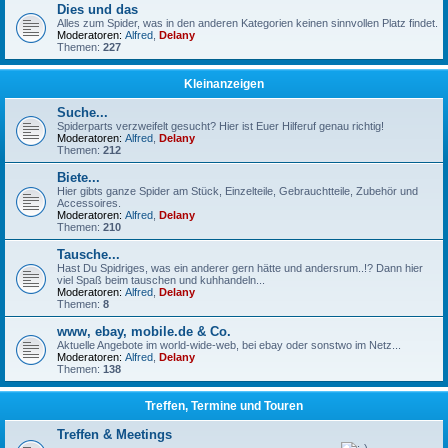
Dies und das
Alles zum Spider, was in den anderen Kategorien keinen sinnvollen Platz findet.
Moderatoren:
Alfred
,
Delany
Themen:
227
Kleinanzeigen
Suche...
Spiderparts verzweifelt gesucht? Hier ist Euer Hilferuf genau richtig!
Moderatoren:
Alfred
,
Delany
Themen:
212
Biete...
Hier gibts ganze Spider am Stück, Einzelteile, Gebrauchtteile, Zubehör und
Accessoires.
Moderatoren:
Alfred
,
Delany
Themen:
210
Tausche...
Hast Du Spidriges, was ein anderer gern hätte und andersrum..!? Dann hier
viel Spaß beim tauschen und kuhhandeln...
Moderatoren:
Alfred
,
Delany
Themen:
8
www, ebay, mobile.de & Co.
Aktuelle Angebote im world-wide-web, bei ebay oder sonstwo im Netz...
Moderatoren:
Alfred
,
Delany
Themen:
138
Treffen, Termine und Touren
Treffen & Meetings