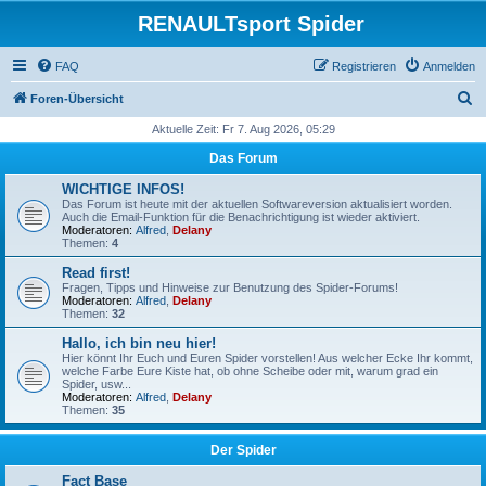
RENAULTsport Spider
FAQ
Registrieren
Anmelden
S
Foren-Übersicht
u
Aktuelle Zeit: Fr 7. Aug 2026, 05:29
c
Das Forum
h
WICHTIGE INFOS!
e
Das Forum ist heute mit der aktuellen Softwareversion aktualisiert worden.
Auch die Email-Funktion für die Benachrichtigung ist wieder aktiviert.
Moderatoren:
Alfred
,
Delany
Themen:
4
Read first!
Fragen, Tipps und Hinweise zur Benutzung des Spider-Forums!
Moderatoren:
Alfred
,
Delany
Themen:
32
Hallo, ich bin neu hier!
Hier könnt Ihr Euch und Euren Spider vorstellen! Aus welcher Ecke Ihr kommt,
welche Farbe Eure Kiste hat, ob ohne Scheibe oder mit, warum grad ein
Spider, usw...
Moderatoren:
Alfred
,
Delany
Themen:
35
Der Spider
Fact Base