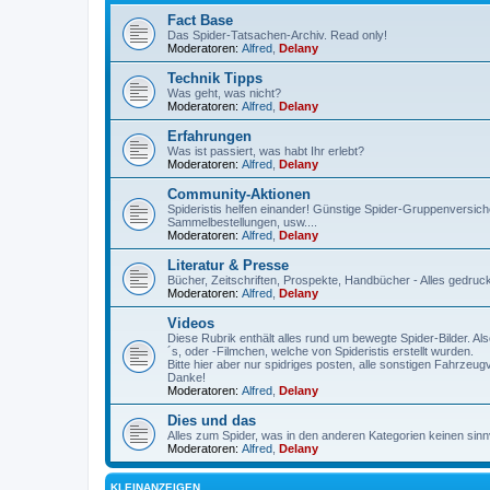
Fact Base
Das Spider-Tatsachen-Archiv. Read only!
Moderatoren:
Alfred
,
Delany
Technik Tipps
Was geht, was nicht?
Moderatoren:
Alfred
,
Delany
Erfahrungen
Was ist passiert, was habt Ihr erlebt?
Moderatoren:
Alfred
,
Delany
Community-Aktionen
Spideristis helfen einander! Günstige Spider-Gruppenversich
Sammelbestellungen, usw....
Moderatoren:
Alfred
,
Delany
Literatur & Presse
Bücher, Zeitschriften, Prospekte, Handbücher - Alles gedru
Moderatoren:
Alfred
,
Delany
Videos
Diese Rubrik enthält alles rund um bewegte Spider-Bilder. A
´s, oder -Filmchen, welche von Spideristis erstellt wurden.
Bitte hier aber nur spidriges posten, alle sonstigen Fahrzeu
Danke!
Moderatoren:
Alfred
,
Delany
Dies und das
Alles zum Spider, was in den anderen Kategorien keinen sinnvo
Moderatoren:
Alfred
,
Delany
KLEINANZEIGEN