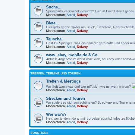
Suche...
Spiderparts verzweifelt gesucht? Hier ist Euer Hilferuf genau r
Moderatoren:
Alfred
,
Delany
Biete...
Hier gibts ganze Spider am Stück, Einzelteile, Gebrauchtteil
Moderatoren:
Alfred
,
Delany
Tausche...
Hast Du Spidriges, was ein anderer gern hätte und andersru
Moderatoren:
Alfred
,
Delany
www, ebay, mobile.de & Co.
Aktuelle Angebote im world-wide-web, bei ebay oder sonstwo 
Moderatoren:
Alfred
,
Delany
TREFFEN, TERMINE UND TOUREN
Treffen & Meetings
Wo läuft wann was und wer trifft sich wie mit wem warum?
Moderatoren:
Alfred
,
Delany
Strecken und Touren
Wo spidert es sich am schönsten? Strecken- und Tourenempf
Moderatoren:
Alfred
,
Delany
Wer war's?
Hey, wer ist denn da an mir vorbeigerauscht? Infos zu flüch
Moderatoren:
Alfred
,
Delany
SONSTIGES