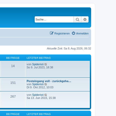
Suche
Erweiterte Suche
Registrieren
Anmelden
Aktuelle Zeit: Sa 8. Aug 2026, 06:32
BEITRÄGE
LETZTER BEITRAG
N
von
Spideristi
14
e
So 9. Jul 2023, 18:38
u
e
s
t
Posteingang voll - zurückgeha…
151
e
N
von
Spideristi
r
e
Di 9. Okt 2012, 10:03
B
u
e
e
N
von
Spideristi
i
267
s
e
Sa 13. Jun 2015, 15:38
t
t
u
r
e
e
a
r
s
g
B
t
e
e
BEITRÄGE
LETZTER BEITRAG
i