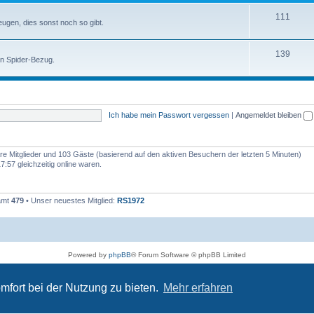
111
zeugen, dies sonst noch so gibt.
139
en Spider-Bezug.
Ich habe mein Passwort vergessen
|
Angemeldet bleiben
bare Mitglieder und 103 Gäste (basierend auf den aktiven Besuchern der letzten 5 Minuten)
:57 gleichzeitig online waren.
samt
479
• Unser neuestes Mitglied:
RS1972
Powered by
phpBB
® Forum Software © phpBB Limited
Deutsche Übersetzung durch
phpBB.de
Datenschutz
|
Nutzungsbedingungen
mfort bei der Nutzung zu bieten.
Mehr erfahren