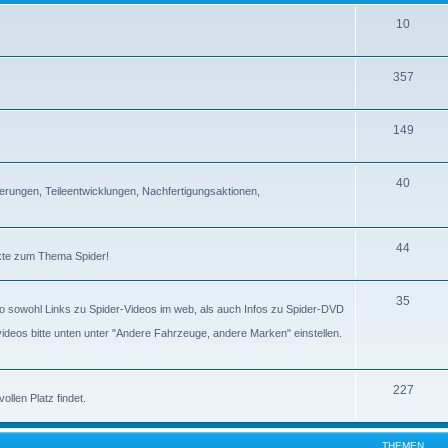
10
357
149
40
erungen, Teileentwicklungen, Nachfertigungsaktionen,
44
ckte zum Thema Spider!
35
lso sowohl Links zu Spider-Videos im web, als auch Infos zu Spider-DVD
gvideos bitte unten unter "Andere Fahrzeuge, andere Marken" einstellen.
227
llen Platz findet.
THEMEN