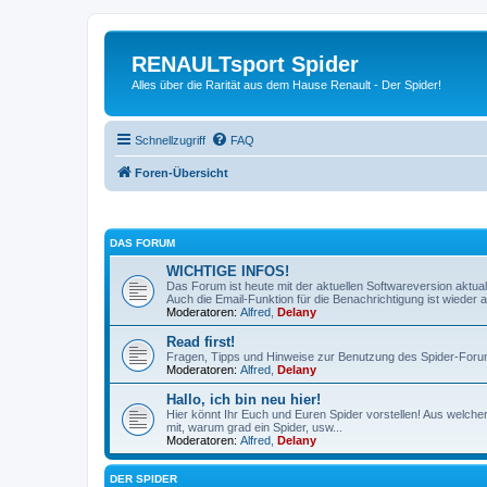
RENAULTsport Spider
Alles über die Rarität aus dem Hause Renault - Der Spider!
Schnellzugriff
FAQ
Foren-Übersicht
DAS FORUM
WICHTIGE INFOS!
Das Forum ist heute mit der aktuellen Softwareversion aktual
Auch die Email-Funktion für die Benachrichtigung ist wieder ak
Moderatoren:
Alfred
,
Delany
Read first!
Fragen, Tipps und Hinweise zur Benutzung des Spider-Foru
Moderatoren:
Alfred
,
Delany
Hallo, ich bin neu hier!
Hier könnt Ihr Euch und Euren Spider vorstellen! Aus welch
mit, warum grad ein Spider, usw...
Moderatoren:
Alfred
,
Delany
DER SPIDER