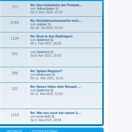
r
t
B
Re: Das Geheimnis der Produkt…
r
177
e
N
von
YellowSpider
a
i
e
Do 3. Dez 2020, 10:43
g
t
u
r
e
Re: Rückfahrscheinwerfer rech…
a
2783
s
N
von
skipper
g
t
e
Do 18. Jul 2024, 10:15
e
u
r
e
Re: Rost in den Radträgern
B
1134
s
N
von
Spideristi
e
t
e
Mi 1. Feb 2017, 16:03
i
e
u
t
r
e
r
N
von
Spideristi
B
551
s
a
e
Sa 9. Apr 2022, 15:03
e
t
g
u
i
e
e
t
r
s
r
B
t
a
Re: Spider Register?
e
266
e
g
N
von
Wolf(man)
i
r
e
Do 11. Mär 2021, 11:01
t
B
u
r
e
e
a
Re: Neues Video über Renault …
i
221
s
g
N
von
Spideristi
t
t
e
So 11. Mai 2025, 12:52
r
e
u
a
r
e
g
B
s
e
t
i
e
Re: Wer von euch hat seinen S…
t
1219
r
N
von
ernst-licht
r
B
e
So 5. Mai 2024, 18:58
a
e
u
g
i
e
t
s
BEITRÄGE
LETZTER BEITRAG