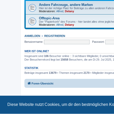
Andere Fahrzeuge, andere Marken
Hier ist der richtige Platz für Beiträge zu allen anderen Fahr
Moderatoren:
Alfred
,
Delany
Offtopic-Area
Der "Papierkorb" des Forums - hier landet alles ohne jeglich
Moderatoren:
Alfred
,
Delany
ANMELDEN
•
REGISTRIEREN
Benutzername:
Passwort:
WER IST ONLINE?
Insgesamt sind
106
Besucher online :: 3 sichtbare Mitglieder, 0 unsicht
Der Besucherrekord liegt bei
15658
Besuchern, die am Di 29. Jul 2025, 17
STATISTIK
Beiträge insgesamt
13679
• Themen insgesamt
2170
• Mitglieder insge
Foren-Übersicht
Diese Website nutzt Cookies, um dir den bestmöglichen Ko