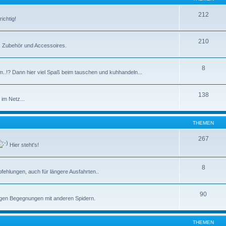
212
ichtig!
210
e, Zubehör und Accessoires.
8
m..!? Dann hier viel Spaß beim tauschen und kuhhandeln...
138
im Netz...
THEMEN
267
Hier steht's!
8
ehlungen, auch für längere Ausfahrten..
90
tigen Begegnungen mit anderen Spidern.
THEMEN