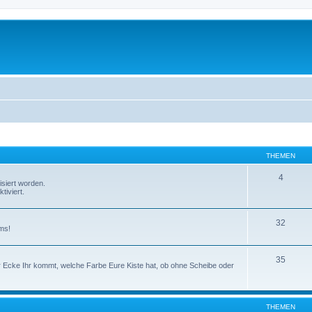
THEMEN
4
isiert worden.
tiviert.
32
ms!
35
er Ecke Ihr kommt, welche Farbe Eure Kiste hat, ob ohne Scheibe oder
THEMEN