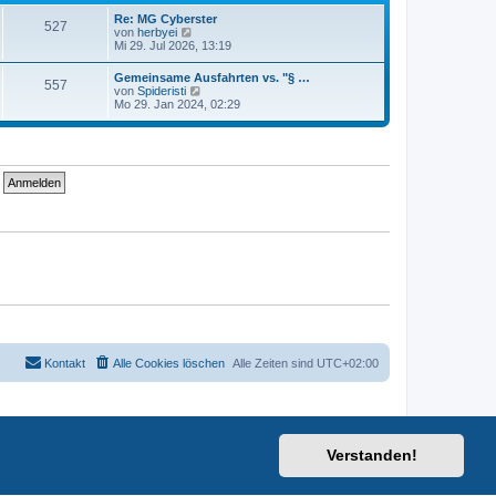
t
i
e
Re: MG Cyberster
t
527
r
N
von
herbyei
r
B
e
Mi 29. Jul 2026, 13:19
a
e
u
g
i
e
Gemeinsame Ausfahrten vs. "§ …
t
557
s
N
von
Spideristi
r
t
e
Mo 29. Jan 2024, 02:29
a
e
u
g
r
e
B
s
e
t
i
e
t
r
r
B
a
e
g
i
t
r
a
g
Kontakt
Alle Cookies löschen
Alle Zeiten sind
UTC+02:00
Verstanden!