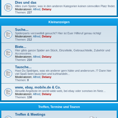
Dies und das
Alles zum Spider, was in den anderen Kategorien keinen sinnvollen Platz findet.
Moderatoren:
Alfred
,
Delany
Themen:
227
Kleinanzeigen
Suche...
Spiderparts verzweifelt gesucht? Hier ist Euer Hilferuf genau richtig!
Moderatoren:
Alfred
,
Delany
Themen:
212
Biete...
Hier gibts ganze Spider am Stück, Einzelteile, Gebrauchtteile, Zubehör und
Accessoires.
Moderatoren:
Alfred
,
Delany
Themen:
210
Tausche...
Hast Du Spidriges, was ein anderer gern hätte und andersrum..!? Dann hier
viel Spaß beim tauschen und kuhhandeln...
Moderatoren:
Alfred
,
Delany
Themen:
8
www, ebay, mobile.de & Co.
Aktuelle Angebote im world-wide-web, bei ebay oder sonstwo im Netz...
Moderatoren:
Alfred
,
Delany
Themen:
138
Treffen, Termine und Touren
Treffen & Meetings