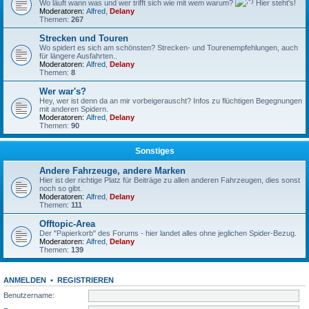
Wo läuft wann was und wer trifft sich wie mit wem warum?
Hier steht's!
Moderatoren:
Alfred
,
Delany
Themen:
267
Strecken und Touren
Wo spidert es sich am schönsten? Strecken- und Tourenempfehlungen, auch
für längere Ausfahrten..
Moderatoren:
Alfred
,
Delany
Themen:
8
Wer war's?
Hey, wer ist denn da an mir vorbeigerauscht? Infos zu flüchtigen Begegnungen
mit anderen Spidern.
Moderatoren:
Alfred
,
Delany
Themen:
90
Sonstiges
Andere Fahrzeuge, andere Marken
Hier ist der richtige Platz für Beiträge zu allen anderen Fahrzeugen, dies sonst
noch so gibt.
Moderatoren:
Alfred
,
Delany
Themen:
111
Offtopic-Area
Der "Papierkorb" des Forums - hier landet alles ohne jeglichen Spider-Bezug.
Moderatoren:
Alfred
,
Delany
Themen:
139
ANMELDEN
•
REGISTRIEREN
Benutzername: