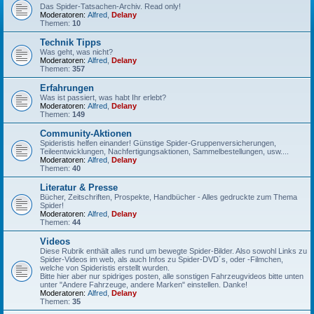
Das Spider-Tatsachen-Archiv. Read only!
Moderatoren:
Alfred
,
Delany
Themen:
10
Technik Tipps
Was geht, was nicht?
Moderatoren:
Alfred
,
Delany
Themen:
357
Erfahrungen
Was ist passiert, was habt Ihr erlebt?
Moderatoren:
Alfred
,
Delany
Themen:
149
Community-Aktionen
Spideristis helfen einander! Günstige Spider-Gruppenversicherungen,
Teileentwicklungen, Nachfertigungsaktionen, Sammelbestellungen, usw....
Moderatoren:
Alfred
,
Delany
Themen:
40
Literatur & Presse
Bücher, Zeitschriften, Prospekte, Handbücher - Alles gedruckte zum Thema
Spider!
Moderatoren:
Alfred
,
Delany
Themen:
44
Videos
Diese Rubrik enthält alles rund um bewegte Spider-Bilder. Also sowohl Links zu
Spider-Videos im web, als auch Infos zu Spider-DVD´s, oder -Filmchen,
welche von Spideristis erstellt wurden.
Bitte hier aber nur spidriges posten, alle sonstigen Fahrzeugvideos bitte unten
unter "Andere Fahrzeuge, andere Marken" einstellen. Danke!
Moderatoren:
Alfred
,
Delany
Themen:
35