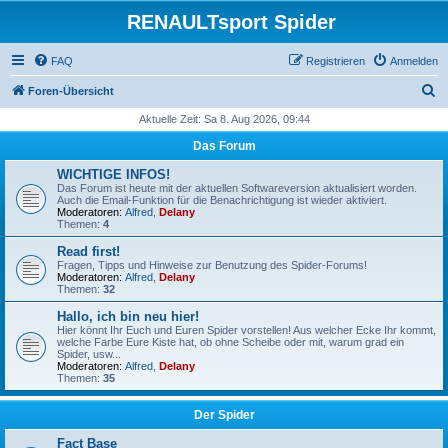
RENAULTsport Spider
FAQ
Registrieren
Anmelden
S
Foren-Übersicht
u
Aktuelle Zeit: Sa 8. Aug 2026, 09:44
c
Das Forum
h
WICHTIGE INFOS!
e
Das Forum ist heute mit der aktuellen Softwareversion aktualisiert worden.
Auch die Email-Funktion für die Benachrichtigung ist wieder aktiviert.
Moderatoren:
Alfred
,
Delany
Themen:
4
Read first!
Fragen, Tipps und Hinweise zur Benutzung des Spider-Forums!
Moderatoren:
Alfred
,
Delany
Themen:
32
Hallo, ich bin neu hier!
Hier könnt Ihr Euch und Euren Spider vorstellen! Aus welcher Ecke Ihr kommt,
welche Farbe Eure Kiste hat, ob ohne Scheibe oder mit, warum grad ein
Spider, usw...
Moderatoren:
Alfred
,
Delany
Themen:
35
Der Spider
Fact Base