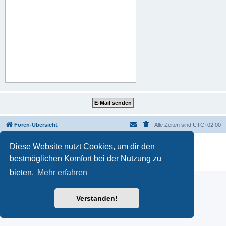
Foren-Übersicht
Alle Zeiten sind
UTC+02:00
Powered by
phpBB
® Forum Software © phpBB Limited
Diese Website nutzt Cookies, um dir den
Deutsche Übersetzung durch
phpBB.de
bestmöglichen Komfort bei der Nutzung zu
Datenschutz
|
Nutzungsbedingungen
bieten.
Mehr erfahren
Verstanden!