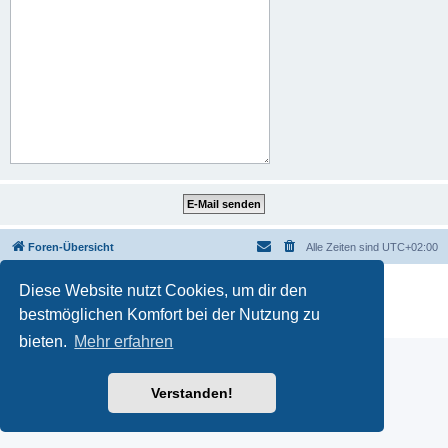
Foren-Übersicht
Alle Zeiten sind
UTC+02:00
Powered by
phpBB
® Forum Software © phpBB Limited
Diese Website nutzt Cookies, um dir den
Deutsche Übersetzung durch
phpBB.de
bestmöglichen Komfort bei der Nutzung zu
Datenschutz
|
Nutzungsbedingungen
bieten.
Mehr erfahren
Verstanden!