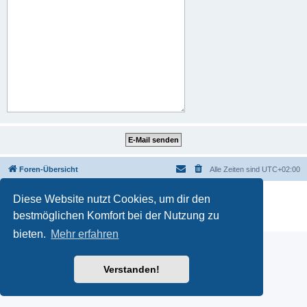
Foren-Übersicht
Alle Zeiten sind
UTC+02:00
Powered by
phpBB
® Forum Software © phpBB Limited
Diese Website nutzt Cookies, um dir den
Deutsche Übersetzung durch
phpBB.de
bestmöglichen Komfort bei der Nutzung zu
Datenschutz
|
Nutzungsbedingungen
bieten.
Mehr erfahren
Verstanden!