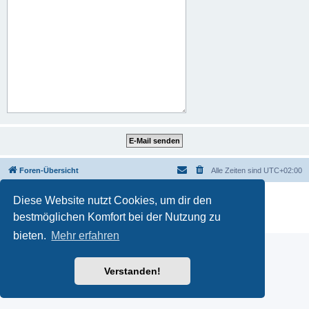
Foren-Übersicht
Alle Zeiten sind
UTC+02:00
Powered by
phpBB
® Forum Software © phpBB Limited
Diese Website nutzt Cookies, um dir den
Deutsche Übersetzung durch
phpBB.de
bestmöglichen Komfort bei der Nutzung zu
Datenschutz
|
Nutzungsbedingungen
bieten.
Mehr erfahren
Verstanden!