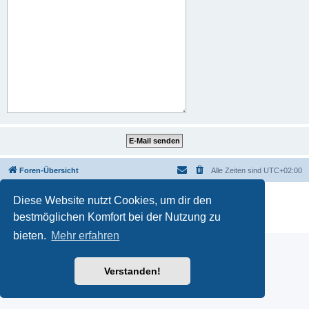
Foren-Übersicht
Alle Zeiten sind
UTC+02:00
Powered by
phpBB
® Forum Software © phpBB Limited
Diese Website nutzt Cookies, um dir den
Deutsche Übersetzung durch
phpBB.de
bestmöglichen Komfort bei der Nutzung zu
Datenschutz
|
Nutzungsbedingungen
bieten.
Mehr erfahren
Verstanden!