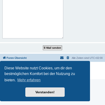
Foren-Übersicht
Alle Zeiten sind
UTC+02:00
Powered by
phpBB
® Forum Software © phpBB Limited
Diese Website nutzt Cookies, um dir den
Deutsche Übersetzung durch
phpBB.de
bestmöglichen Komfort bei der Nutzung zu
Datenschutz
|
Nutzungsbedingungen
bieten.
Mehr erfahren
Verstanden!