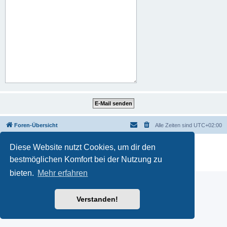
Foren-Übersicht
Alle Zeiten sind
UTC+02:00
Powered by
phpBB
® Forum Software © phpBB Limited
Diese Website nutzt Cookies, um dir den
Deutsche Übersetzung durch
phpBB.de
bestmöglichen Komfort bei der Nutzung zu
Datenschutz
|
Nutzungsbedingungen
bieten.
Mehr erfahren
Verstanden!