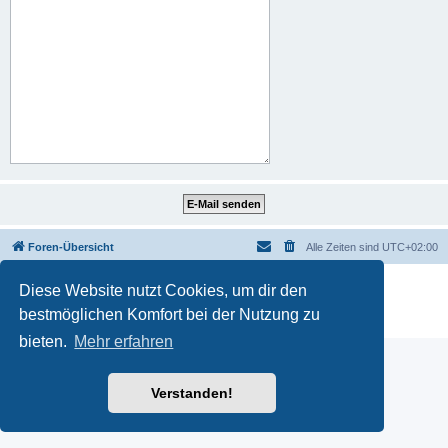
Foren-Übersicht
Alle Zeiten sind
UTC+02:00
Powered by
phpBB
® Forum Software © phpBB Limited
Diese Website nutzt Cookies, um dir den
Deutsche Übersetzung durch
phpBB.de
bestmöglichen Komfort bei der Nutzung zu
Datenschutz
|
Nutzungsbedingungen
bieten.
Mehr erfahren
Verstanden!