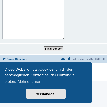
Foren-Übersicht
Alle Zeiten sind
UTC+02:00
Powered by
phpBB
® Forum Software © phpBB Limited
Diese Website nutzt Cookies, um dir den
Deutsche Übersetzung durch
phpBB.de
bestmöglichen Komfort bei der Nutzung zu
Datenschutz
|
Nutzungsbedingungen
bieten.
Mehr erfahren
Verstanden!