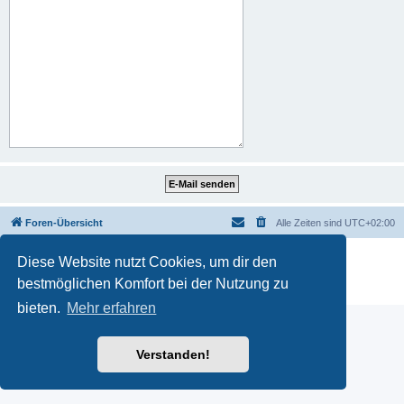
Foren-Übersicht
Alle Zeiten sind
UTC+02:00
Powered by
phpBB
® Forum Software © phpBB Limited
Diese Website nutzt Cookies, um dir den
Deutsche Übersetzung durch
phpBB.de
bestmöglichen Komfort bei der Nutzung zu
Datenschutz
|
Nutzungsbedingungen
bieten.
Mehr erfahren
Verstanden!