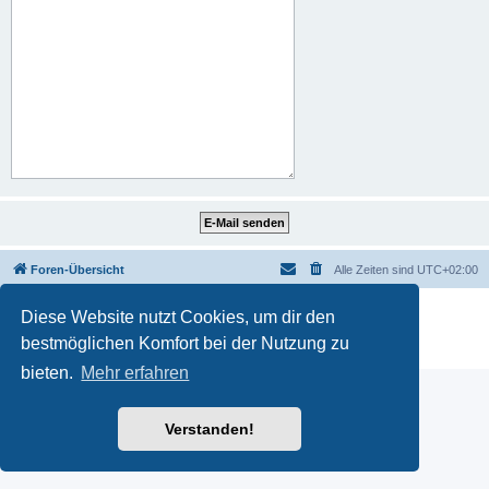
Foren-Übersicht
Alle Zeiten sind
UTC+02:00
Powered by
phpBB
® Forum Software © phpBB Limited
Diese Website nutzt Cookies, um dir den
Deutsche Übersetzung durch
phpBB.de
bestmöglichen Komfort bei der Nutzung zu
Datenschutz
|
Nutzungsbedingungen
bieten.
Mehr erfahren
Verstanden!