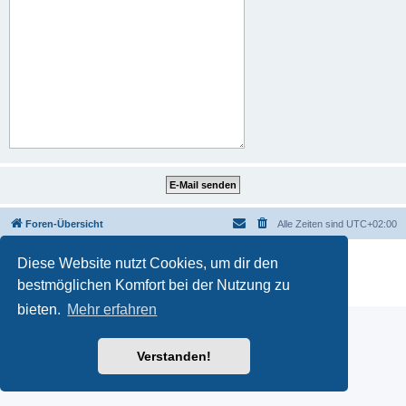
Foren-Übersicht
Alle Zeiten sind
UTC+02:00
Powered by
phpBB
® Forum Software © phpBB Limited
Diese Website nutzt Cookies, um dir den
Deutsche Übersetzung durch
phpBB.de
bestmöglichen Komfort bei der Nutzung zu
Datenschutz
|
Nutzungsbedingungen
bieten.
Mehr erfahren
Verstanden!