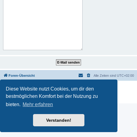
Foren-Übersicht
Alle Zeiten sind
UTC+02:00
Powered by
phpBB
® Forum Software © phpBB Limited
Diese Website nutzt Cookies, um dir den
Deutsche Übersetzung durch
phpBB.de
bestmöglichen Komfort bei der Nutzung zu
Datenschutz
|
Nutzungsbedingungen
bieten.
Mehr erfahren
Verstanden!