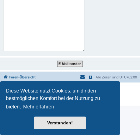
Foren-Übersicht
Alle Zeiten sind
UTC+02:00
Powered by
phpBB
® Forum Software © phpBB Limited
Diese Website nutzt Cookies, um dir den
Deutsche Übersetzung durch
phpBB.de
bestmöglichen Komfort bei der Nutzung zu
Datenschutz
|
Nutzungsbedingungen
bieten.
Mehr erfahren
Verstanden!