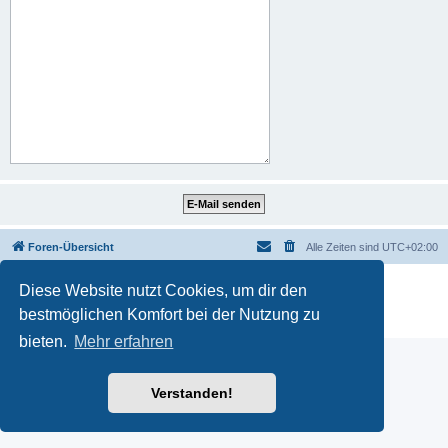
Foren-Übersicht
Alle Zeiten sind
UTC+02:00
Powered by
phpBB
® Forum Software © phpBB Limited
Diese Website nutzt Cookies, um dir den
Deutsche Übersetzung durch
phpBB.de
bestmöglichen Komfort bei der Nutzung zu
Datenschutz
|
Nutzungsbedingungen
bieten.
Mehr erfahren
Verstanden!