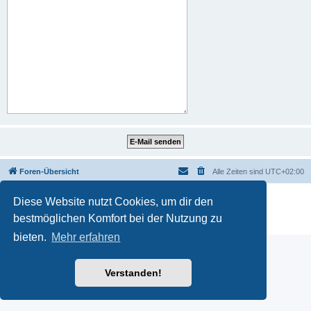
Foren-Übersicht
Alle Zeiten sind
UTC+02:00
Powered by
phpBB
® Forum Software © phpBB Limited
Diese Website nutzt Cookies, um dir den
Deutsche Übersetzung durch
phpBB.de
bestmöglichen Komfort bei der Nutzung zu
Datenschutz
|
Nutzungsbedingungen
bieten.
Mehr erfahren
Verstanden!