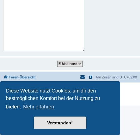
Foren-Übersicht
Alle Zeiten sind
UTC+02:00
Powered by
phpBB
® Forum Software © phpBB Limited
Diese Website nutzt Cookies, um dir den
Deutsche Übersetzung durch
phpBB.de
bestmöglichen Komfort bei der Nutzung zu
Datenschutz
|
Nutzungsbedingungen
bieten.
Mehr erfahren
Verstanden!