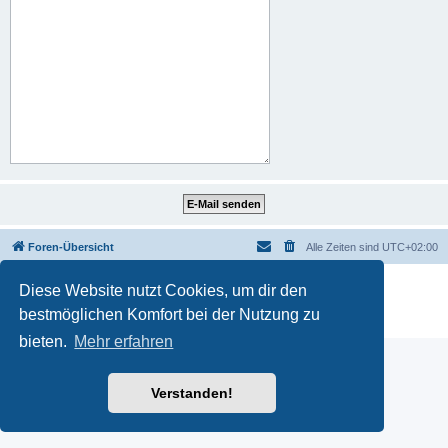
Foren-Übersicht
Alle Zeiten sind
UTC+02:00
Powered by
phpBB
® Forum Software © phpBB Limited
Diese Website nutzt Cookies, um dir den
Deutsche Übersetzung durch
phpBB.de
bestmöglichen Komfort bei der Nutzung zu
Datenschutz
|
Nutzungsbedingungen
bieten.
Mehr erfahren
Verstanden!