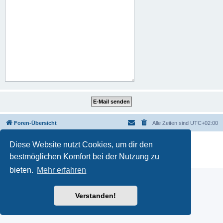
Foren-Übersicht
Alle Zeiten sind
UTC+02:00
Powered by
phpBB
® Forum Software © phpBB Limited
Diese Website nutzt Cookies, um dir den
Deutsche Übersetzung durch
phpBB.de
bestmöglichen Komfort bei der Nutzung zu
Datenschutz
|
Nutzungsbedingungen
bieten.
Mehr erfahren
Verstanden!