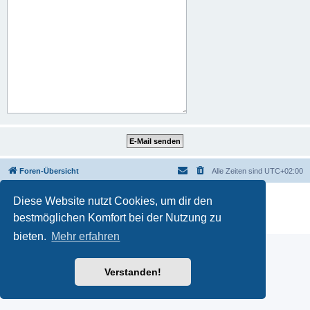
Foren-Übersicht
Alle Zeiten sind
UTC+02:00
Powered by
phpBB
® Forum Software © phpBB Limited
Diese Website nutzt Cookies, um dir den
Deutsche Übersetzung durch
phpBB.de
bestmöglichen Komfort bei der Nutzung zu
Datenschutz
|
Nutzungsbedingungen
bieten.
Mehr erfahren
Verstanden!