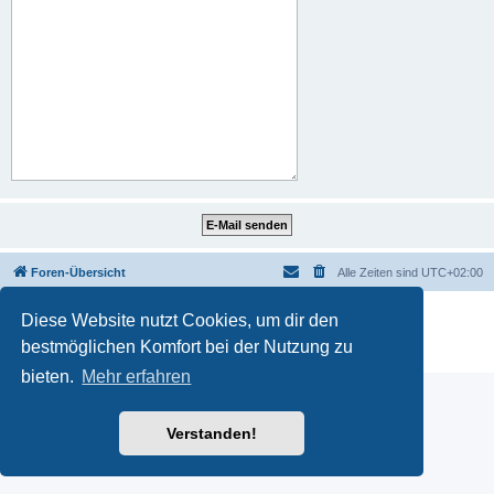
Foren-Übersicht
Alle Zeiten sind
UTC+02:00
Powered by
phpBB
® Forum Software © phpBB Limited
Diese Website nutzt Cookies, um dir den
Deutsche Übersetzung durch
phpBB.de
bestmöglichen Komfort bei der Nutzung zu
Datenschutz
|
Nutzungsbedingungen
bieten.
Mehr erfahren
Verstanden!