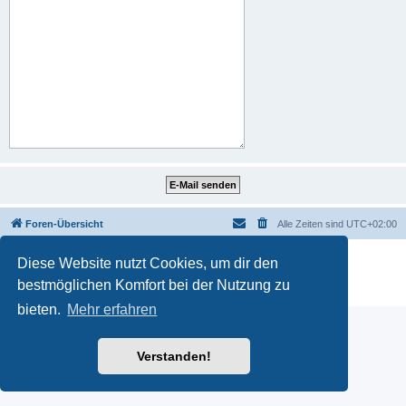
Foren-Übersicht
Alle Zeiten sind
UTC+02:00
Powered by
phpBB
® Forum Software © phpBB Limited
Diese Website nutzt Cookies, um dir den
Deutsche Übersetzung durch
phpBB.de
bestmöglichen Komfort bei der Nutzung zu
Datenschutz
|
Nutzungsbedingungen
bieten.
Mehr erfahren
Verstanden!