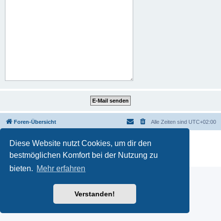
Foren-Übersicht
Alle Zeiten sind
UTC+02:00
Powered by
phpBB
® Forum Software © phpBB Limited
Diese Website nutzt Cookies, um dir den
Deutsche Übersetzung durch
phpBB.de
bestmöglichen Komfort bei der Nutzung zu
Datenschutz
|
Nutzungsbedingungen
bieten.
Mehr erfahren
Verstanden!