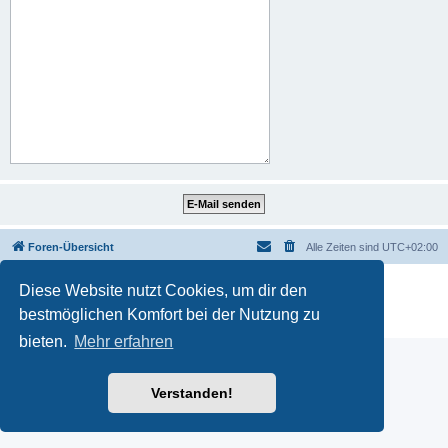
Foren-Übersicht
Alle Zeiten sind
UTC+02:00
Powered by
phpBB
® Forum Software © phpBB Limited
Diese Website nutzt Cookies, um dir den
Deutsche Übersetzung durch
phpBB.de
bestmöglichen Komfort bei der Nutzung zu
Datenschutz
|
Nutzungsbedingungen
bieten.
Mehr erfahren
Verstanden!