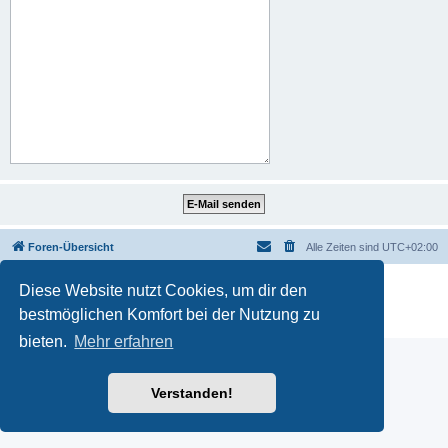
Foren-Übersicht
Alle Zeiten sind
UTC+02:00
Powered by
phpBB
® Forum Software © phpBB Limited
Diese Website nutzt Cookies, um dir den
Deutsche Übersetzung durch
phpBB.de
bestmöglichen Komfort bei der Nutzung zu
Datenschutz
|
Nutzungsbedingungen
bieten.
Mehr erfahren
Verstanden!