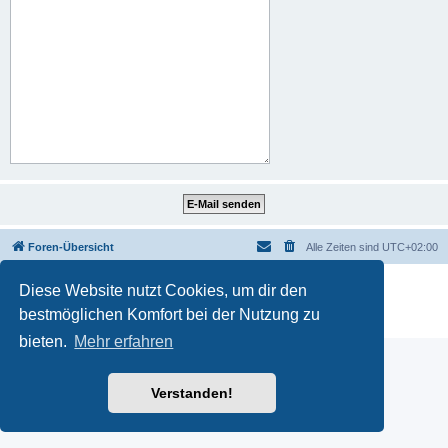
Foren-Übersicht
Alle Zeiten sind
UTC+02:00
Powered by
phpBB
® Forum Software © phpBB Limited
Diese Website nutzt Cookies, um dir den
Deutsche Übersetzung durch
phpBB.de
bestmöglichen Komfort bei der Nutzung zu
Datenschutz
|
Nutzungsbedingungen
bieten.
Mehr erfahren
Verstanden!