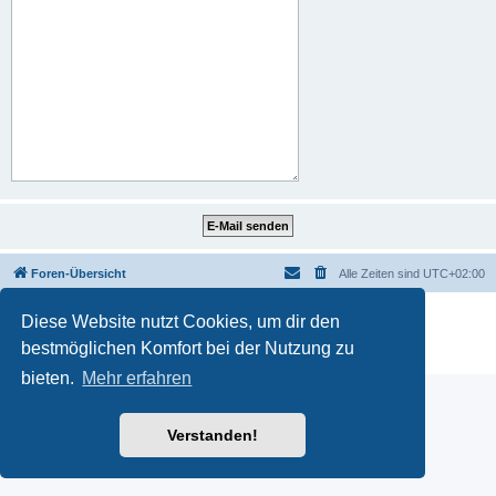
Foren-Übersicht
Alle Zeiten sind
UTC+02:00
Powered by
phpBB
® Forum Software © phpBB Limited
Diese Website nutzt Cookies, um dir den
Deutsche Übersetzung durch
phpBB.de
bestmöglichen Komfort bei der Nutzung zu
Datenschutz
|
Nutzungsbedingungen
bieten.
Mehr erfahren
Verstanden!