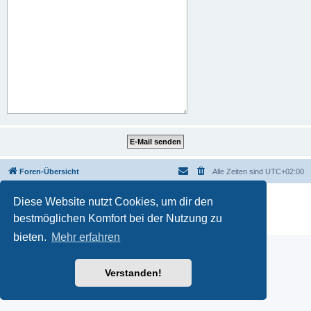
Foren-Übersicht
Alle Zeiten sind
UTC+02:00
Powered by
phpBB
® Forum Software © phpBB Limited
Diese Website nutzt Cookies, um dir den
Deutsche Übersetzung durch
phpBB.de
bestmöglichen Komfort bei der Nutzung zu
Datenschutz
|
Nutzungsbedingungen
bieten.
Mehr erfahren
Verstanden!