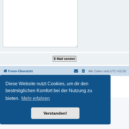
Foren-Übersicht
Alle Zeiten sind
UTC+02:00
Powered by
phpBB
® Forum Software © phpBB Limited
Diese Website nutzt Cookies, um dir den
Deutsche Übersetzung durch
phpBB.de
bestmöglichen Komfort bei der Nutzung zu
Datenschutz
|
Nutzungsbedingungen
bieten.
Mehr erfahren
Verstanden!