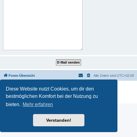
Foren-Übersicht
Alle Zeiten sind
UTC+02:00
Powered by
phpBB
® Forum Software © phpBB Limited
Diese Website nutzt Cookies, um dir den
Deutsche Übersetzung durch
phpBB.de
bestmöglichen Komfort bei der Nutzung zu
Datenschutz
|
Nutzungsbedingungen
bieten.
Mehr erfahren
Verstanden!