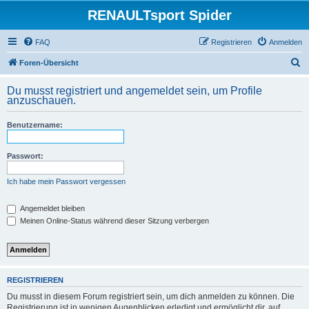
RENAULTsport Spider
FAQ
Registrieren
Anmelden
S
Foren-Übersicht
u
Du musst registriert und angemeldet sein, um Profile
c
anzuschauen.
h
Benutzername:
e
Passwort:
Ich habe mein Passwort vergessen
Angemeldet bleiben
Meinen Online-Status während dieser Sitzung verbergen
REGISTRIEREN
Du musst in diesem Forum registriert sein, um dich anmelden zu können. Die
Registrierung ist in wenigen Augenblicken erledigt und ermöglicht dir, auf