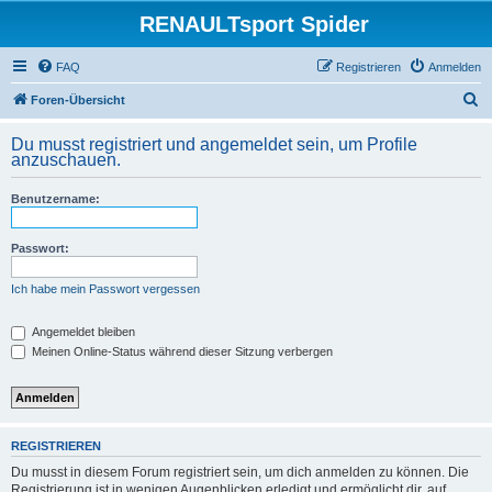
RENAULTsport Spider
FAQ
Registrieren
Anmelden
S
Foren-Übersicht
u
Du musst registriert und angemeldet sein, um Profile
c
anzuschauen.
h
Benutzername:
e
Passwort:
Ich habe mein Passwort vergessen
Angemeldet bleiben
Meinen Online-Status während dieser Sitzung verbergen
REGISTRIEREN
Du musst in diesem Forum registriert sein, um dich anmelden zu können. Die
Registrierung ist in wenigen Augenblicken erledigt und ermöglicht dir, auf