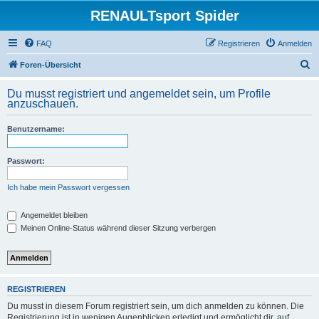
RENAULTsport Spider
FAQ
Registrieren
Anmelden
S
Foren-Übersicht
u
Du musst registriert und angemeldet sein, um Profile
c
anzuschauen.
h
Benutzername:
e
Passwort:
Ich habe mein Passwort vergessen
Angemeldet bleiben
Meinen Online-Status während dieser Sitzung verbergen
REGISTRIEREN
Du musst in diesem Forum registriert sein, um dich anmelden zu können. Die
Registrierung ist in wenigen Augenblicken erledigt und ermöglicht dir, auf