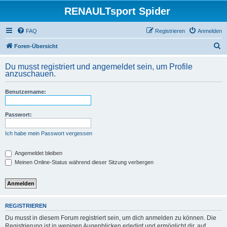
RENAULTsport Spider
FAQ
Registrieren
Anmelden
S
Foren-Übersicht
u
Du musst registriert und angemeldet sein, um Profile
c
anzuschauen.
h
Benutzername:
e
Passwort:
Ich habe mein Passwort vergessen
Angemeldet bleiben
Meinen Online-Status während dieser Sitzung verbergen
REGISTRIEREN
Du musst in diesem Forum registriert sein, um dich anmelden zu können. Die
Registrierung ist in wenigen Augenblicken erledigt und ermöglicht dir, auf