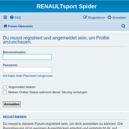
RENAULTsport Spider
FAQ
Registrieren
Anmelden
S
Foren-Übersicht
u
Du musst registriert und angemeldet sein, um Profile
c
anzuschauen.
h
Benutzername:
e
Passwort:
Ich habe mein Passwort vergessen
Angemeldet bleiben
Meinen Online-Status während dieser Sitzung verbergen
REGISTRIEREN
Du musst in diesem Forum registriert sein, um dich anmelden zu können. Die
Registrierung ist in wenigen Augenblicken erledigt und ermöglicht dir, auf