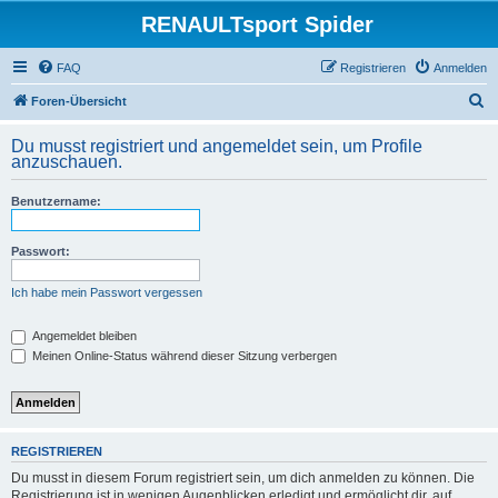
RENAULTsport Spider
FAQ
Registrieren
Anmelden
S
Foren-Übersicht
u
Du musst registriert und angemeldet sein, um Profile
c
anzuschauen.
h
Benutzername:
e
Passwort:
Ich habe mein Passwort vergessen
Angemeldet bleiben
Meinen Online-Status während dieser Sitzung verbergen
REGISTRIEREN
Du musst in diesem Forum registriert sein, um dich anmelden zu können. Die
Registrierung ist in wenigen Augenblicken erledigt und ermöglicht dir, auf