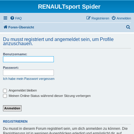
RENAULTsport Spider
FAQ
Registrieren
Anmelden
S
Foren-Übersicht
u
Du musst registriert und angemeldet sein, um Profile
c
anzuschauen.
h
Benutzername:
e
Passwort:
Ich habe mein Passwort vergessen
Angemeldet bleiben
Meinen Online-Status während dieser Sitzung verbergen
REGISTRIEREN
Du musst in diesem Forum registriert sein, um dich anmelden zu können. Die
Registrierung ist in wenigen Augenblicken erledigt und ermöglicht dir, auf