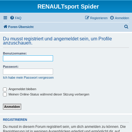
RENAULTsport Spider
FAQ
Registrieren
Anmelden
S
Foren-Übersicht
u
Du musst registriert und angemeldet sein, um Profile
c
anzuschauen.
h
Benutzername:
e
Passwort:
Ich habe mein Passwort vergessen
Angemeldet bleiben
Meinen Online-Status während dieser Sitzung verbergen
REGISTRIEREN
Du musst in diesem Forum registriert sein, um dich anmelden zu können. Die
Registrierung ist in wenigen Augenblicken erledigt und ermöglicht dir, auf