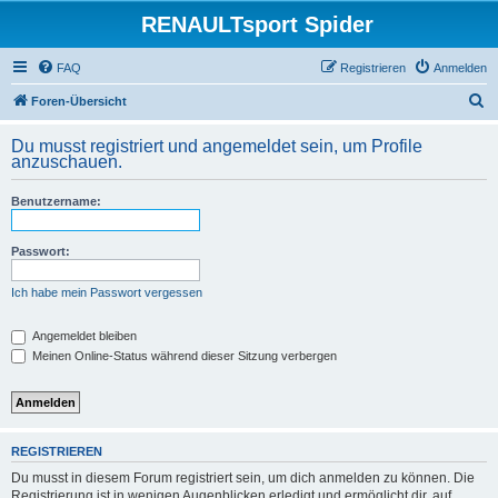
RENAULTsport Spider
FAQ
Registrieren
Anmelden
S
Foren-Übersicht
u
Du musst registriert und angemeldet sein, um Profile
c
anzuschauen.
h
Benutzername:
e
Passwort:
Ich habe mein Passwort vergessen
Angemeldet bleiben
Meinen Online-Status während dieser Sitzung verbergen
REGISTRIEREN
Du musst in diesem Forum registriert sein, um dich anmelden zu können. Die
Registrierung ist in wenigen Augenblicken erledigt und ermöglicht dir, auf