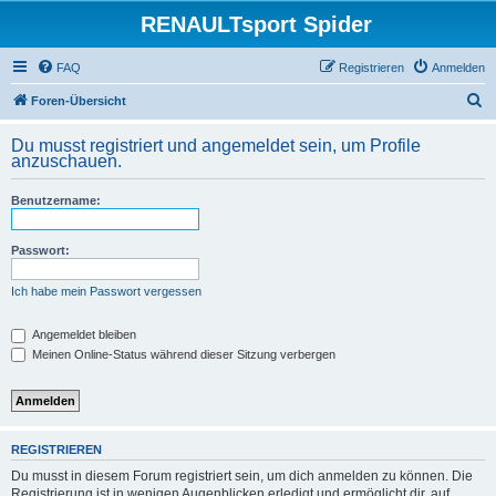
RENAULTsport Spider
FAQ
Registrieren
Anmelden
S
Foren-Übersicht
u
Du musst registriert und angemeldet sein, um Profile
c
anzuschauen.
h
Benutzername:
e
Passwort:
Ich habe mein Passwort vergessen
Angemeldet bleiben
Meinen Online-Status während dieser Sitzung verbergen
REGISTRIEREN
Du musst in diesem Forum registriert sein, um dich anmelden zu können. Die
Registrierung ist in wenigen Augenblicken erledigt und ermöglicht dir, auf